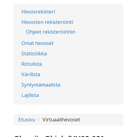
Hevosrekisteri
Hevosten rekisteröinti
Ohjeet rekisteröintiin
Omat hevoset
Statistiikka
Rotulista
Värilista
Syntymämaalista
Lajilista
Etusivu
Virtuaalihevoset