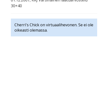
01.12.2007, KRJ Varsinainen laatuarvostelu
30+40
Cherri's Chick on virtuaalihevonen. Se ei ole
oikeasti olemassa.