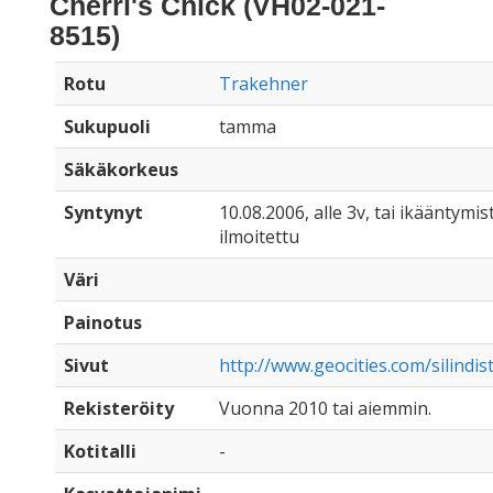
Cherri's Chick (VH02-021-
8515)
Rotu
Trakehner
Sukupuoli
tamma
Säkäkorkeus
Syntynyt
10.08.2006, alle 3v, tai ikääntymist
ilmoitettu
Väri
Painotus
Sivut
http://www.geocities.com/silindis
Rekisteröity
Vuonna 2010 tai aiemmin.
Kotitalli
-