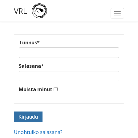
VRL
Toggle
navigati
Tunnus
*
Salasana
*
Muista minut
Unohtuiko salasana?