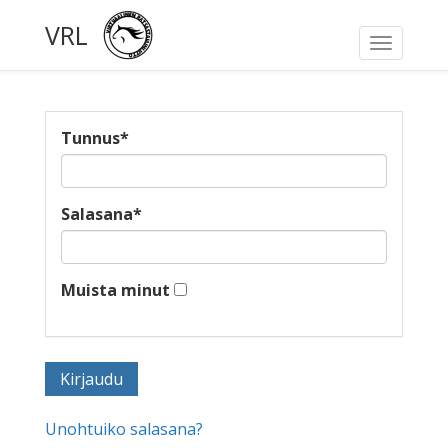
VRL
Toggle
navigati
Tunnus
*
Salasana
*
Muista minut
Unohtuiko salasana?