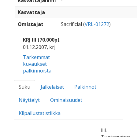
Kasvattajanimi
-
Kasvattaja
Omistajat
Sacrificial (
VRL-01272
)
KRJ III (70.000p)
,
01.12.2007, krj
Tarkemmat
kuvaukset
palkinnoista
Suku
Jälkeläiset
Palkinnot
Näyttelyt
Ominaisuudet
Kilpailustatistiikka
iiii.