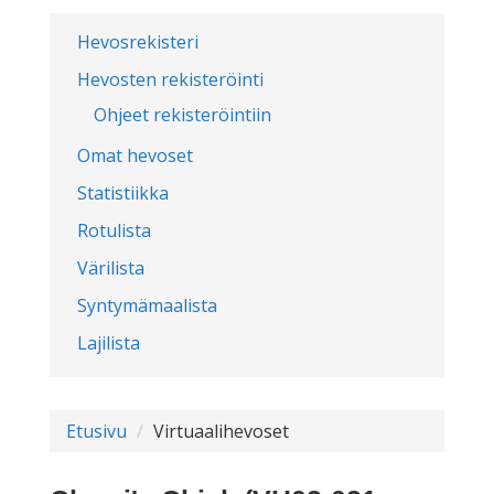
Hevosrekisteri
Hevosten rekisteröinti
Ohjeet rekisteröintiin
Omat hevoset
Statistiikka
Rotulista
Värilista
Syntymämaalista
Lajilista
Etusivu
Virtuaalihevoset