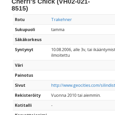
Cherri's Chick (VH02-021-
8515)
Rotu
Trakehner
Sukupuoli
tamma
Säkäkorkeus
Syntynyt
10.08.2006, alle 3v, tai ikääntymist
ilmoitettu
Väri
Painotus
Sivut
http://www.geocities.com/silindis
Rekisteröity
Vuonna 2010 tai aiemmin.
Kotitalli
-