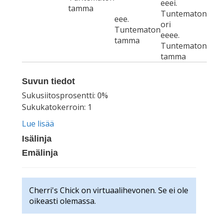
eeei.
tamma
Tuntematon
eee.
ori
Tuntematon
eeee.
tamma
Tuntematon
tamma
Suvun tiedot
Sukusiitosprosentti: 0%
Sukukatokerroin: 1
Lue lisää
Isälinja
Emälinja
Cherri's Chick on virtuaalihevonen. Se ei ole
oikeasti olemassa.