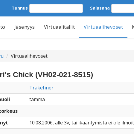
Tunnus
Salasana
tto
Jäsenyys
Virtuaalitallit
Virtuaalihevoset
vu
Virtuaalihevoset
ri's Chick (VH02-021-8515)
Trakehner
uoli
tamma
korkeus
nyt
10.08.2006, alle 3v, tai ikääntymistä ei ole ilmoi