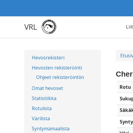
VRL
Lii
Etusi
Hevosrekisteri
Hevosten rekisteröinti
Cher
Ohjeet rekisteröintiin
Rotu
Omat hevoset
Statistiikka
Sukup
Rotulista
Säkä
Värilista
Synty
Syntymämaalista