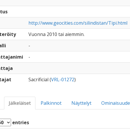
tus
http://www.geocities.com/silindistan/Tipi.html
teröity
Vuonna 2010 tai aiemmin.
lli
-
ttajanimi
-
ttaja
tajat
Sacrificial (
VRL-01272
)
Jälkeläiset
Palkinnot
Näyttelyt
Ominaisuude
entries