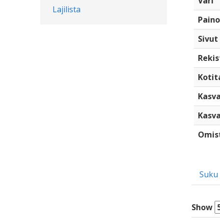
Väri
Lajilista
Paino
Sivut
Rekis
Kotita
Kasva
Kasva
Omis
Suku
Show