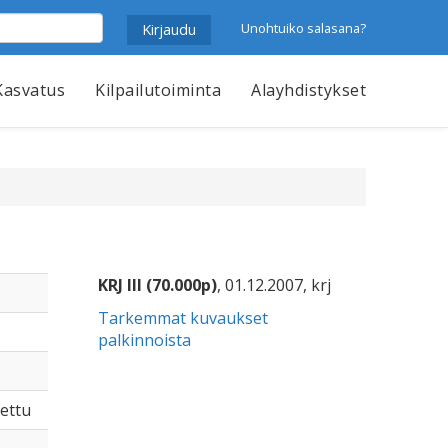
Unohtuiko salasana?
Kasvatus
Kilpailutoiminta
Alayhdistykset
KRJ III (70.000p)
, 01.12.2007, krj
Tarkemmat kuvaukset
palkinnoista
tettu