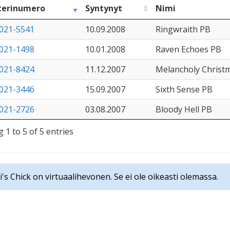
terinumero
Syntynyt
Nimi
021-5541
10.09.2008
Ringwraith PB
021-1498
10.01.2008
Raven Echoes PB
021-8424
11.12.2007
Melancholy Christ
021-3446
15.09.2007
Sixth Sense PB
021-2726
03.08.2007
Bloody Hell PB
 1 to 5 of 5 entries
i's Chick on virtuaalihevonen. Se ei ole oikeasti olemassa.