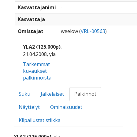
Kasvattajanimi
-
Kasvattaja
Omistajat
weelow (
VRL-00563
)
YLA2 (125.000p)
,
21.04.2008, yla
Tarkemmat
kuvaukset
palkinnoista
Suku
Jälkeläiset
Palkinnot
Näyttelyt
Ominaisuudet
Kilpailustatistiikka
YLA2 (125.000p)
, yla