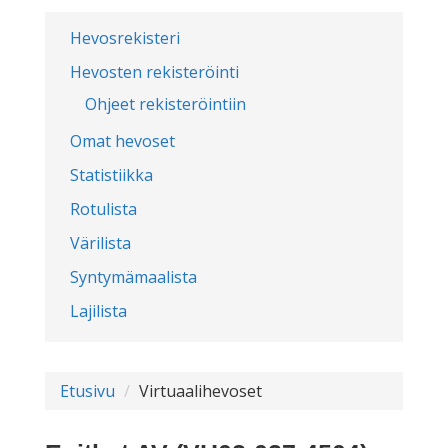
Hevosrekisteri
Hevosten rekisteröinti
Ohjeet rekisteröintiin
Omat hevoset
Statistiikka
Rotulista
Värilista
Syntymämaalista
Lajilista
Etusivu
Virtuaalihevoset