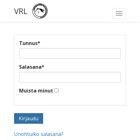
VRL
Toggle
navigati
Tunnus
*
Salasana
*
Muista minut
Unohtuiko salasana?