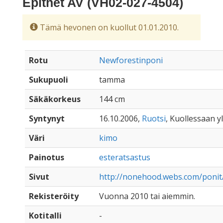
Epithet AV (VH02-027-4504)
Tämä hevonen on kuollut 01.01.2010.
Rotu
Newforestinponi
Sukupuoli
tamma
Säkäkorkeus
144 cm
Syntynyt
16.10.2006,
Ruotsi
, Kuollessaan yl
Väri
kimo
Painotus
esteratsastus
Sivut
http://nonehood.webs.com/ponit
Rekisteröity
Vuonna 2010 tai aiemmin.
Kotitalli
-