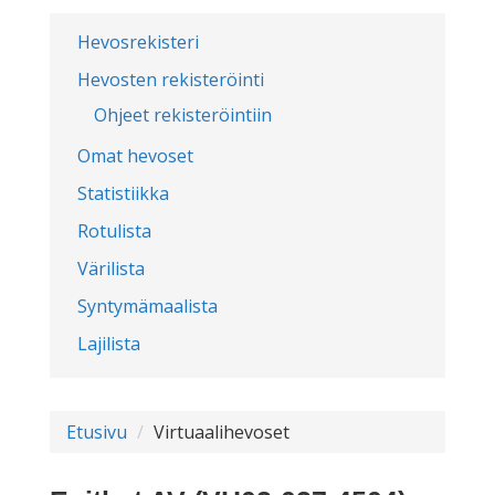
Hevosrekisteri
Hevosten rekisteröinti
Ohjeet rekisteröintiin
Omat hevoset
Statistiikka
Rotulista
Värilista
Syntymämaalista
Lajilista
Etusivu
Virtuaalihevoset