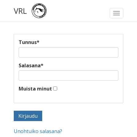
VRL
Toggle
navigati
Tunnus
*
Salasana
*
Muista minut
Unohtuiko salasana?