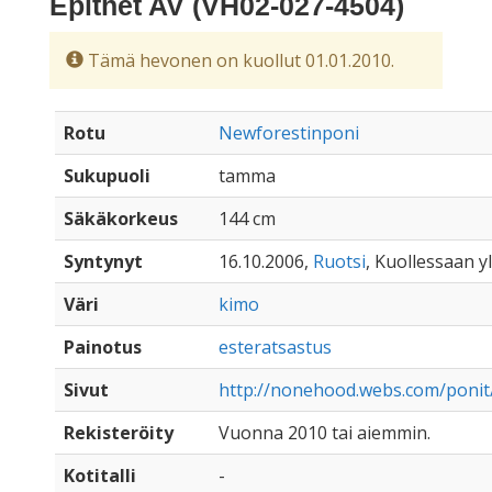
Epithet AV (VH02-027-4504)
Tämä hevonen on kuollut 01.01.2010.
Rotu
Newforestinponi
Sukupuoli
tamma
Säkäkorkeus
144 cm
Syntynyt
16.10.2006,
Ruotsi
, Kuollessaan yl
Väri
kimo
Painotus
esteratsastus
Sivut
http://nonehood.webs.com/ponit
Rekisteröity
Vuonna 2010 tai aiemmin.
Kotitalli
-