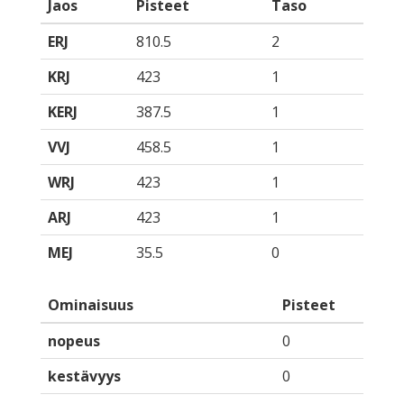
Jaos
Pisteet
Taso
ERJ
810.5
2
KRJ
423
1
KERJ
387.5
1
VVJ
458.5
1
WRJ
423
1
ARJ
423
1
MEJ
35.5
0
Ominaisuus
Pisteet
nopeus
0
kestävyys
0