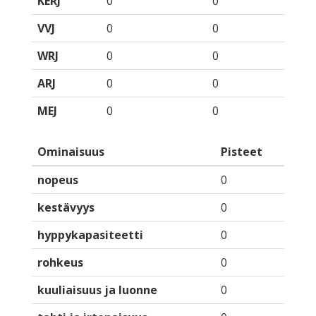
KERJ
0
0
VVJ
0
0
WRJ
0
0
ARJ
0
0
MEJ
0
0
Ominaisuus
Pisteet
nopeus
0
kestävyys
0
hyppykapasiteetti
0
rohkeus
0
kuuliaisuus ja luonne
0