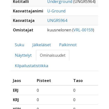
Kotitalli
Underground
(UNGR5964)
Kasvattajanimi
U-Ground
Kasvattaja
UNGR5964
Omistajat
kuusnelonen (
VRL-00159
)
Suku
Jälkeläiset
Palkinnot
Näyttelyt
Ominaisuudet
Kilpailustatistiikka
Jaos
Pisteet
Taso
ERJ
0
0
KRJ
0
0