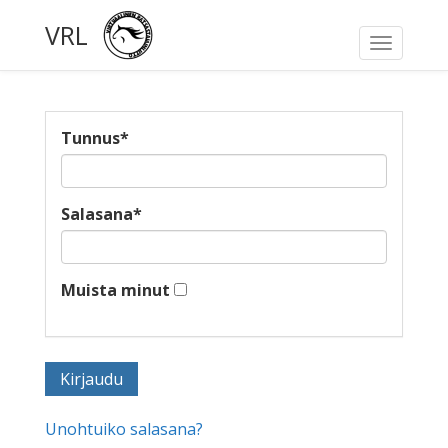
VRL
Toggle
navigati
Tunnus
*
Salasana
*
Muista minut
Unohtuiko salasana?