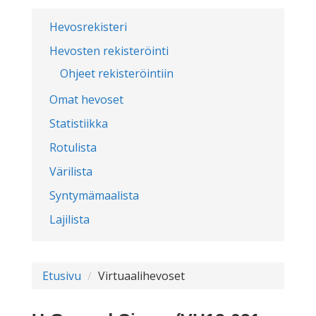
Hevosrekisteri
Hevosten rekisteröinti
Ohjeet rekisteröintiin
Omat hevoset
Statistiikka
Rotulista
Värilista
Syntymämaalista
Lajilista
Etusivu
Virtuaalihevoset