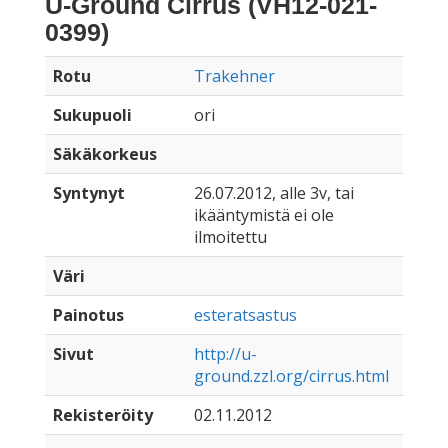
U-Ground Cirrus (VH12-021-
0399)
Rotu
Trakehner
Sukupuoli
ori
Säkäkorkeus
Syntynyt
26.07.2012, alle 3v, tai
ikääntymistä ei ole
ilmoitettu
Väri
Painotus
esteratsastus
Sivut
http://u-
ground.zzl.org/cirrus.html
Rekisteröity
02.11.2012