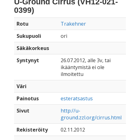
U-Ground Cirrus (VH12-021-
0399)
Rotu
Trakehner
Sukupuoli
ori
Säkäkorkeus
Syntynyt
26.07.2012, alle 3v, tai
ikääntymistä ei ole
ilmoitettu
Väri
Painotus
esteratsastus
Sivut
http://u-
ground.zzl.org/cirrus.html
Rekisteröity
02.11.2012