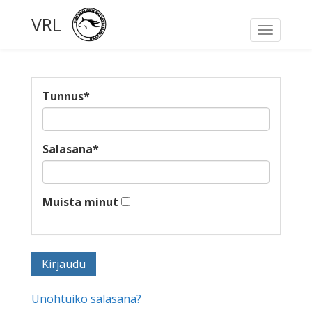
VRL
Toggle
navigati
Tunnus
*
Salasana
*
Muista minut
Unohtuiko salasana?