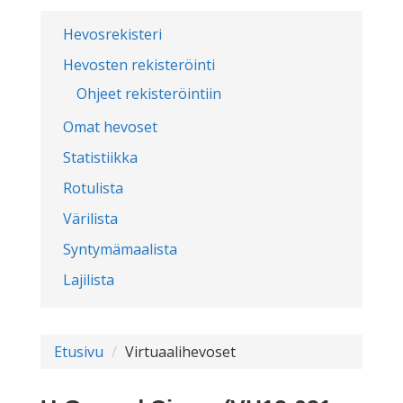
Hevosrekisteri
Hevosten rekisteröinti
Ohjeet rekisteröintiin
Omat hevoset
Statistiikka
Rotulista
Värilista
Syntymämaalista
Lajilista
Etusivu
Virtuaalihevoset