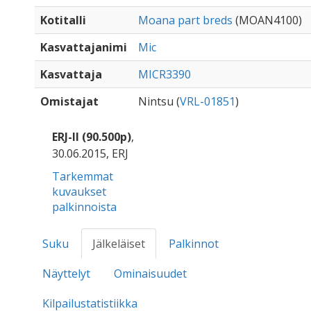
Kotitalli
Moana part breds
(MOAN4100)
Kasvattajanimi
Mic
Kasvattaja
MICR3390
Omistajat
Nintsu (
VRL-01851
)
ERJ-II (90.500p)
,
30.06.2015, ERJ
Tarkemmat
kuvaukset
palkinnoista
Suku
Jälkeläiset
Palkinnot
Näyttelyt
Ominaisuudet
Kilpailustatistiikka