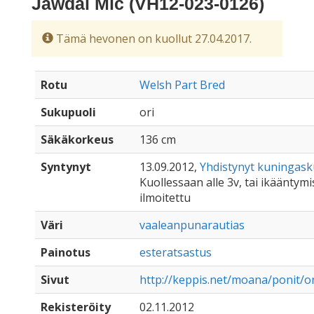
Jawdal Mic (VH12-023-0126)
Tämä hevonen on kuollut 27.04.2017.
Rotu
Welsh Part Bred
Sukupuoli
ori
Säkäkorkeus
136 cm
Syntynyt
13.09.2012,
Yhdistynyt kuningas
Kuollessaan alle 3v, tai ikääntymis
ilmoitettu
Väri
vaaleanpunarautias
Painotus
esteratsastus
Sivut
http://keppis.net/moana/ponit/o
Rekisteröity
02.11.2012