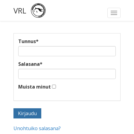
VRL
Toggle
navigati
Tunnus
*
Salasana
*
Muista minut
Unohtuiko salasana?