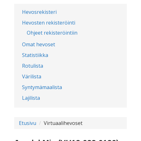
Hevosrekisteri
Hevosten rekisteröinti
Ohjeet rekisteröintiin
Omat hevoset
Statistiikka
Rotulista
Värilista
Syntymämaalista
Lajilista
Etusivu
Virtuaalihevoset