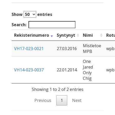
Show
entries
Search:
Rekisterinumero
Syntynyt
Nimi
Rot
Mistletoe
VH17-023-0021
27.03.2016
wpb
MPB
One
Jared
VH14-023-0037
22.01.2014
wpb
Only
Chig
Showing 1 to 2 of 2 entries
Previous
1
Next