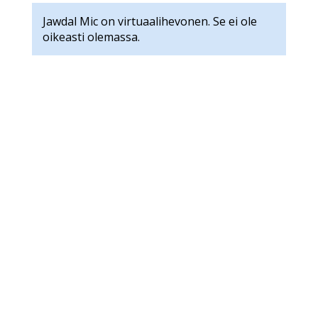
Jawdal Mic on virtuaalihevonen. Se ei ole
oikeasti olemassa.