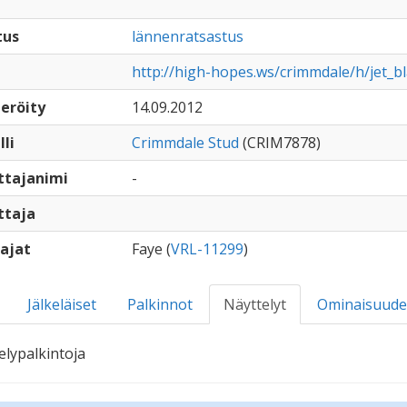
tus
lännenratsastus
http://high-hopes.ws/crimmdale/h/jet_b
eröity
14.09.2012
lli
Crimmdale Stud
(CRIM7878)
ttajanimi
-
ttaja
ajat
Faye (
VRL-11299
)
Jälkeläiset
Palkinnot
Näyttelyt
Ominaisuude
elypalkintoja