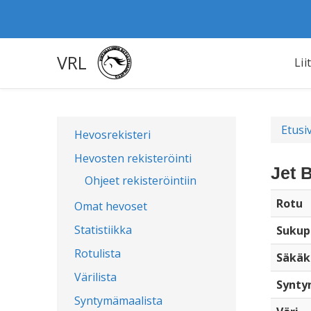
VRL
Lii
Etusi
Hevosrekisteri
Hevosten rekisteröinti
Jet 
Ohjeet rekisteröintiin
Rotu
Omat hevoset
Statistiikka
Sukup
Rotulista
Säkäk
Värilista
Synty
Syntymämaalista