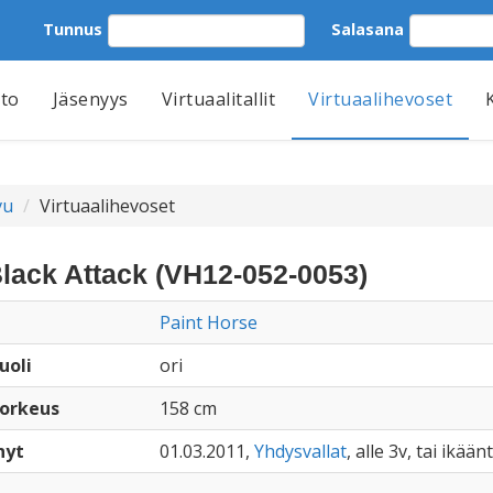
Tunnus
Salasana
tto
Jäsenyys
Virtuaalitallit
Virtuaalihevoset
vu
Virtuaalihevoset
Black Attack (VH12-052-0053)
Paint Horse
uoli
ori
orkeus
158 cm
nyt
01.03.2011,
Yhdysvallat
, alle 3v, tai ikää