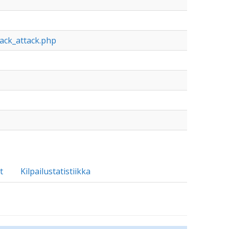
lack_attack.php
t
Kilpailustatistiikka