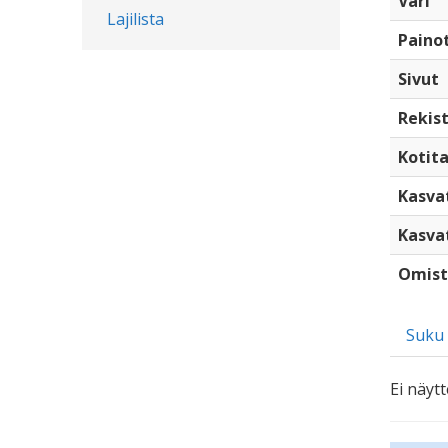
Väri
Lajilista
Paino
Sivut
Rekist
Kotita
Kasva
Kasva
Omist
Suku
Ei näytt