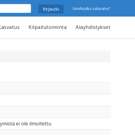
Unohtuiko salasana?
Kasvatus
Kilpailutoiminta
Alayhdistykset
ntymistä ei ole ilmoitettu