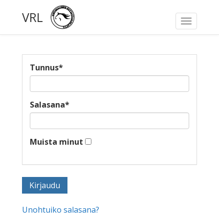
VRL
Toggle
navigati
Tunnus
*
Salasana
*
Muista minut
Unohtuiko salasana?