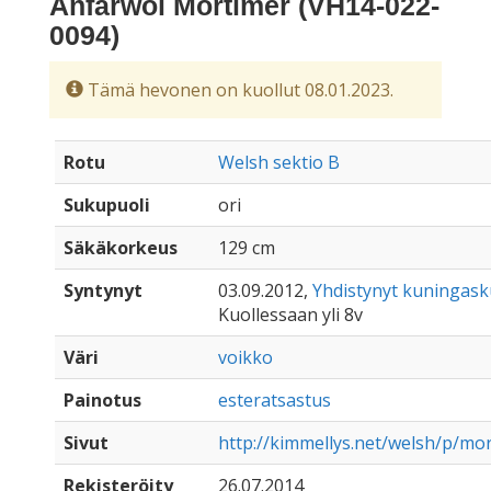
Anfarwol Mortimer (VH14-022-
0094)
Tämä hevonen on kuollut 08.01.2023.
Rotu
Welsh sektio B
Sukupuoli
ori
Säkäkorkeus
129 cm
Syntynyt
03.09.2012,
Yhdistynyt kuningas
Kuollessaan yli 8v
Väri
voikko
Painotus
esteratsastus
Sivut
http://kimmellys.net/welsh/p/mor
Rekisteröity
26.07.2014