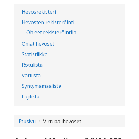
Hevosrekisteri
Hevosten rekisteröinti
Ohjeet rekisteröintiin
Omat hevoset
Statistiikka
Rotulista
Värilista
Syntymämaalista
Lajilista
Etusivu
Virtuaalihevoset