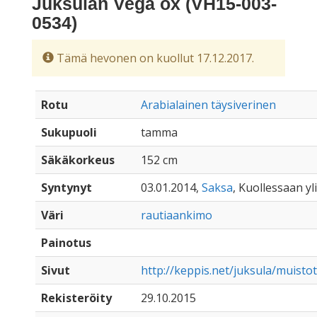
Juksulan Vega ox (VH15-003-
0534)
Tämä hevonen on kuollut 17.12.2017.
Rotu
Arabialainen täysiverinen
Sukupuoli
tamma
Säkäkorkeus
152 cm
Syntynyt
03.01.2014,
Saksa
, Kuollessaan yli
Väri
rautiaankimo
Painotus
Sivut
http://keppis.net/juksula/muisto
Rekisteröity
29.10.2015