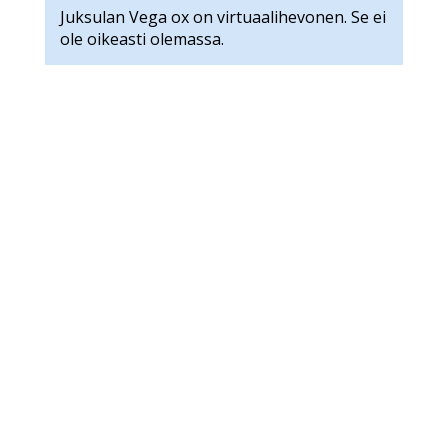
Juksulan Vega ox on virtuaalihevonen. Se ei
ole oikeasti olemassa.