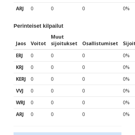
ARJ
0
0
0
0%
Perinteiset kilpailut
Muut
Jaos
Voitot
sijoitukset
Osallistumiset
Sijo
ERJ
0
0
0
0%
KRJ
0
0
0
0%
KERJ
0
0
0
0%
VVJ
0
0
0
0%
WRJ
0
0
0
0%
ARJ
0
0
0
0%