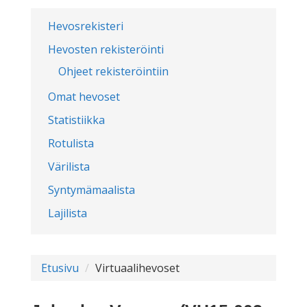
Hevosrekisteri
Hevosten rekisteröinti
Ohjeet rekisteröintiin
Omat hevoset
Statistiikka
Rotulista
Värilista
Syntymämaalista
Lajilista
Etusivu
Virtuaalihevoset