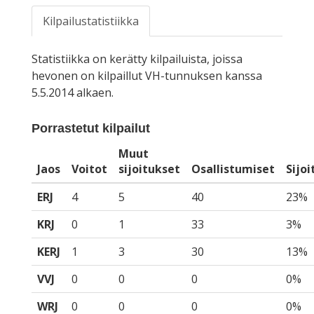
Kilpailustatistiikka
Statistiikka on kerätty kilpailuista, joissa
hevonen on kilpaillut VH-tunnuksen kanssa
5.5.2014 alkaen.
Porrastetut kilpailut
Muut
Jaos
Voitot
sijoitukset
Osallistumiset
Sijo
ERJ
4
5
40
23%
KRJ
0
1
33
3%
KERJ
1
3
30
13%
VVJ
0
0
0
0%
WRJ
0
0
0
0%