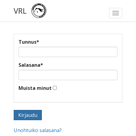
VRL
Toggle
navigati
Tunnus
*
Salasana
*
Muista minut
Unohtuiko salasana?