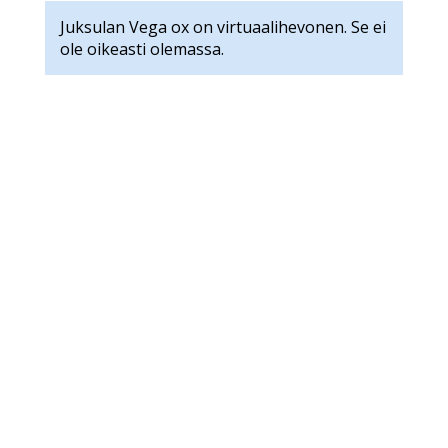
Juksulan Vega ox on virtuaalihevonen. Se ei
ole oikeasti olemassa.