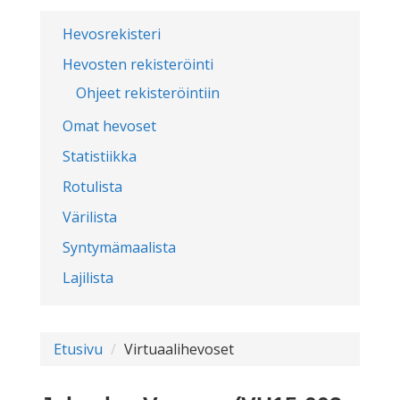
Hevosrekisteri
Hevosten rekisteröinti
Ohjeet rekisteröintiin
Omat hevoset
Statistiikka
Rotulista
Värilista
Syntymämaalista
Lajilista
Etusivu
Virtuaalihevoset