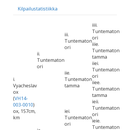
Kilpailustatistiikka
iiii.
Tuntematon
iii.
ori
Tuntematon
iiie.
ori
Tuntematon
ii.
tamma
Tuntematon
iiei.
ori
Tuntematon
iie.
ori
i.
Tuntematon
iiee.
Vyacheslav
tamma
Tuntematon
ox
tamma
(
VH14-
ieii.
003-0010
)
Tuntematon
ox, 157cm,
iei.
ori
km
Tuntematon
ieie.
ori
Tuntematon