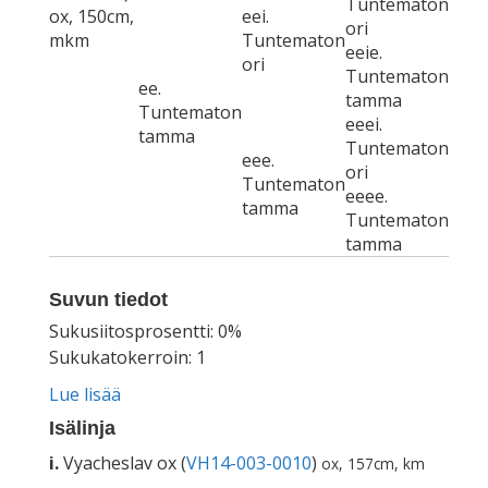
Tuntematon
ox, 150cm,
eei.
ori
mkm
Tuntematon
eeie.
ori
Tuntematon
ee.
tamma
Tuntematon
eeei.
tamma
Tuntematon
eee.
ori
Tuntematon
eeee.
tamma
Tuntematon
tamma
Suvun tiedot
Sukusiitosprosentti: 0%
Sukukatokerroin: 1
Lue lisää
Isälinja
i.
Vyacheslav ox (
VH14-003-0010
)
ox, 157cm, km