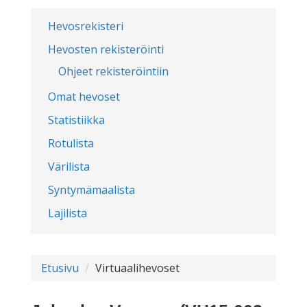
Hevosrekisteri
Hevosten rekisteröinti
Ohjeet rekisteröintiin
Omat hevoset
Statistiikka
Rotulista
Värilista
Syntymämaalista
Lajilista
Etusivu
Virtuaalihevoset