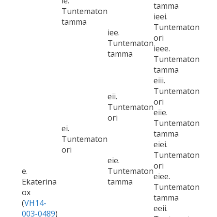
ie.
tamma
Tuntematon
ieei.
tamma
Tuntematon
iee.
ori
Tuntematon
ieee.
tamma
Tuntematon
tamma
eiii.
Tuntematon
eii.
ori
Tuntematon
eiie.
ori
Tuntematon
ei.
tamma
Tuntematon
eiei.
ori
Tuntematon
eie.
ori
e.
Tuntematon
eiee.
Ekaterina
tamma
Tuntematon
ox
tamma
(
VH14-
eeii.
003-0489
)