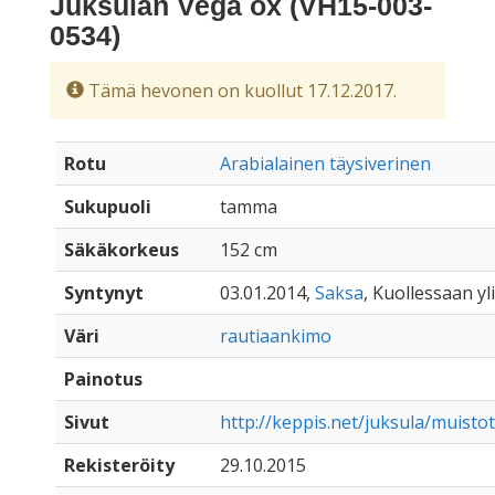
Juksulan Vega ox (VH15-003-
0534)
Tämä hevonen on kuollut 17.12.2017.
Rotu
Arabialainen täysiverinen
Sukupuoli
tamma
Säkäkorkeus
152 cm
Syntynyt
03.01.2014,
Saksa
, Kuollessaan yli
Väri
rautiaankimo
Painotus
Sivut
http://keppis.net/juksula/muisto
Rekisteröity
29.10.2015