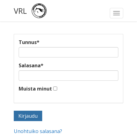
VRL
Toggle
navigati
Tunnus
*
Salasana
*
Muista minut
Unohtuiko salasana?