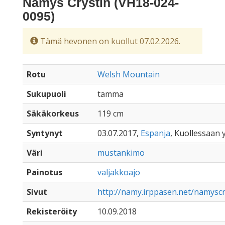
Namys Crystin (VH18-024-
0095)
Tämä hevonen on kuollut 07.02.2026.
Rotu
Welsh Mountain
Sukupuoli
tamma
Säkäkorkeus
119 cm
Syntynyt
03.07.2017,
Espanja
, Kuollessaan y
Väri
mustankimo
Painotus
valjakkoajo
Sivut
http://namy.irppasen.net/namyscr
Rekisteröity
10.09.2018