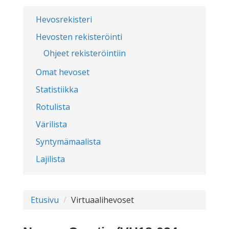
Hevosrekisteri
Hevosten rekisteröinti
Ohjeet rekisteröintiin
Omat hevoset
Statistiikka
Rotulista
Värilista
Syntymämaalista
Lajilista
Etusivu
Virtuaalihevoset