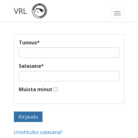
VRL
Toggle
navigati
Tunnus
*
Salasana
*
Muista minut
Unohtuiko salasana?