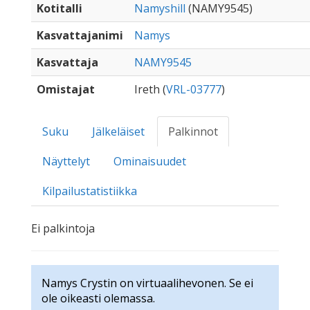
Kotitalli
Namyshill
(NAMY9545)
Kasvattajanimi
Namys
Kasvattaja
NAMY9545
Omistajat
Ireth (
VRL-03777
)
Suku
Jälkeläiset
Palkinnot
Näyttelyt
Ominaisuudet
Kilpailustatistiikka
Ei palkintoja
Namys Crystin on virtuaalihevonen. Se ei
ole oikeasti olemassa.