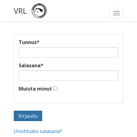
VRL
Toggle
navigati
Tunnus
*
Salasana
*
Muista minut
Unohtuiko salasana?