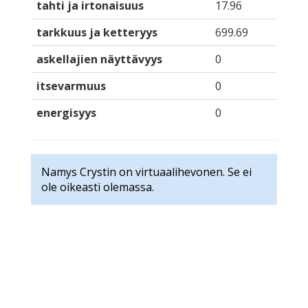
tahti ja irtonaisuus
17.96
tarkkuus ja ketteryys
699.69
askellajien näyttävyys
0
itsevarmuus
0
energisyys
0
Namys Crystin on virtuaalihevonen. Se ei
ole oikeasti olemassa.