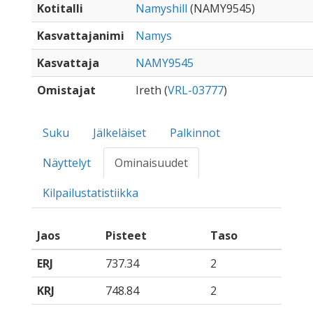
Kotitalli
Namyshill
(NAMY9545)
Kasvattajanimi
Namys
Kasvattaja
NAMY9545
Omistajat
Ireth (
VRL-03777
)
Suku
Jälkeläiset
Palkinnot
Näyttelyt
Ominaisuudet
Kilpailustatistiikka
Jaos
Pisteet
Taso
ERJ
737.34
2
KRJ
748.84
2