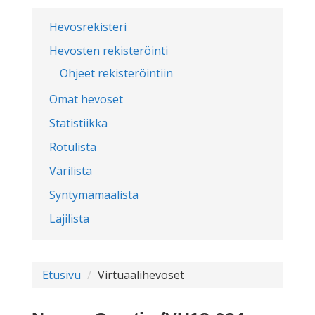
Hevosrekisteri
Hevosten rekisteröinti
Ohjeet rekisteröintiin
Omat hevoset
Statistiikka
Rotulista
Värilista
Syntymämaalista
Lajilista
Etusivu
Virtuaalihevoset