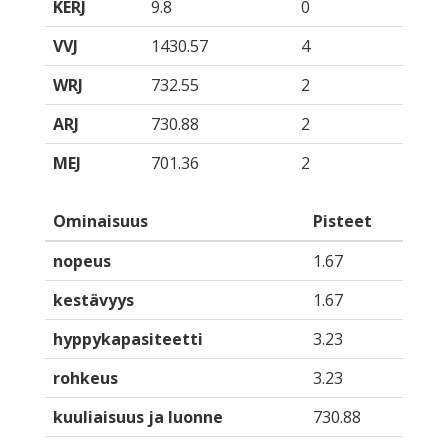
KERJ
9.8
0
VVJ
1430.57
4
WRJ
732.55
2
ARJ
730.88
2
MEJ
701.36
2
Ominaisuus
Pisteet
nopeus
1.67
kestävyys
1.67
hyppykapasiteetti
3.23
rohkeus
3.23
kuuliaisuus ja luonne
730.88