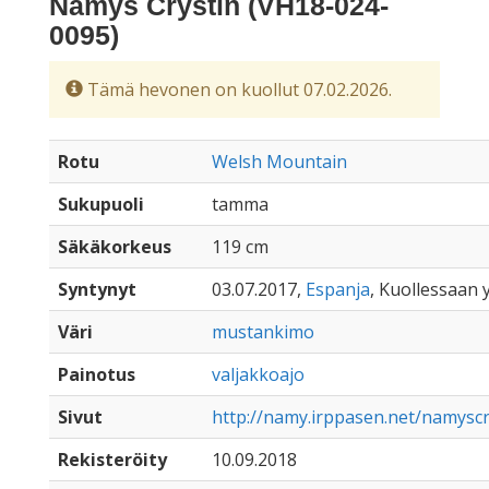
Namys Crystin (VH18-024-
0095)
Tämä hevonen on kuollut 07.02.2026.
Rotu
Welsh Mountain
Sukupuoli
tamma
Säkäkorkeus
119 cm
Syntynyt
03.07.2017,
Espanja
, Kuollessaan y
Väri
mustankimo
Painotus
valjakkoajo
Sivut
http://namy.irppasen.net/namyscr
Rekisteröity
10.09.2018