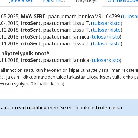
Jälkeläiset
Palkinnot
Näyttelyt
Ominaisuude
.05.2025,
MVA-SERT
, päätuomari: Jannica VRL-04799 (
tulosa
.04.2019,
irtoSert
, päätuomari: Lissu T. (
tulosarkisto
)
.12.2018,
irtoSert
, päätuomari: Lissu T. (
tulosarkisto
)
.12.2018,
irtoSert
, päätuomari: Jannica (
tulosarkisto
)
.11.2018,
irtoSert
, päätuomari: Lissu T. (
tulosarkisto
)
 näyttelypalkinnot*
.11.2018,
irtoSert
, päätuomari: Jannica (
tulosarkisto
)
lkinnot on saatu kun hevonen on kilpaillut näyttelyissä ilman rekist
la, ja esim. ktk-tuomareiden tulee tarkastaa tulosarkistosivulta onko p
vosen syntymää kilpaillut kaima).
sana on virtuaalihevonen. Se ei ole oikeasti olemassa.