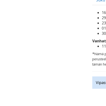
Suku
16
29
23
01
30
Vanhat
11
*
Nämä pa
perusteel
tämän he
Vipas