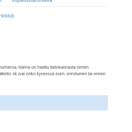
t
Kilpailustatistiikka
rkisto
)
erinumeroa. Nämä on haettu tietokannasta nimen
alkinto ok (vai onko kyseessä esim. erirotuinen tai ennen