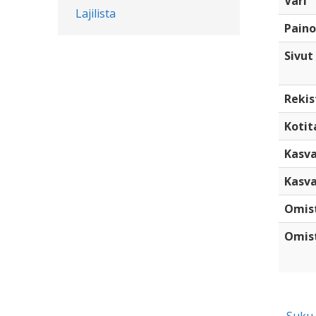
Väri
Lajilista
Paino
Sivut
Rekis
Kotita
Kasva
Kasva
Omis
Omist