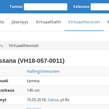
Tunnus
Salasana
tto
Jäsenyys
Virtuaalitallit
Virtuaalihevoset
vu
Virtuaalihevoset
ssana (VH18-057-0011)
Haflinginhevonen
uoli
tamma
korkeus
145 cm
nyt
15.05.2018,
Saksa
, yli 8v