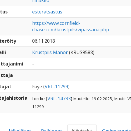
liinakko
tus
esteratsastus
https://www.cornfield-
chase.com/krustpils/vipassana.php
teröity
06.11.2018
lli
Krustpils Manor
(KRUS9588)
ttajanimi
-
ttaja
tajat
Faye (
VRL-11299
)
ajahistoria
birdie (
VRL-14733
)
Muutettu: 19.02.2025, Muutti: V
11299