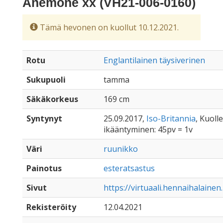
Anemone xx (VH21-006-0160)
Tämä hevonen on kuollut 10.12.2021.
Rotu
Englantilainen täysiverinen
Sukupuoli
tamma
Säkäkorkeus
169 cm
Syntynyt
25.09.2017,
Iso-Britannia
, Kuoll
ikääntyminen: 45pv = 1v
Väri
ruunikko
Painotus
esteratsastus
Sivut
https://virtuaali.hennaihalaine
Rekisteröity
12.04.2021