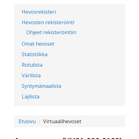
Hevosrekisteri
Hevosten rekisteröinti
Ohjeet rekisteröintiin
Omat hevoset
Statistiikka
Rotulista
Värilista
Syntymämaalista
Lajilista
Etusivu
Virtuaalihevoset