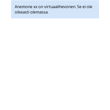
Anemone xx on virtuaalihevonen. Se ei ole
oikeasti olemassa.