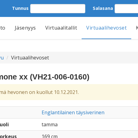
Tunnus
Salasana
tto
Jäsenyys
Virtuaalitallit
Virtuaalihevoset
vu
Virtuaalihevoset
one xx (VH21-006-0160)
ä hevonen on kuollut 10.12.2021.
Englantilainen täysiverinen
uoli
tamma
orkeus
169 cm