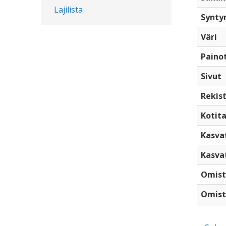
Lajilista
Synty
Väri
Paino
Sivut
Rekist
Kotita
Kasva
Kasva
Omist
Omist