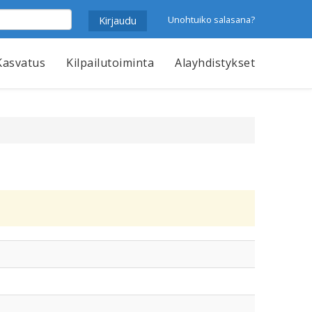
Unohtuiko salasana?
Kasvatus
Kilpailutoiminta
Alayhdistykset