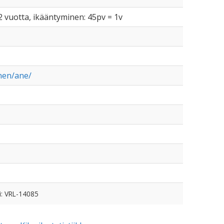
2 vuotta, ikääntyminen: 45pv = 1v
onen/ane/
i: VRL-14085