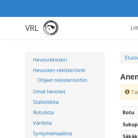
VRL
Lii
Etusi
Hevosrekisteri
Hevosten rekisteröinti
Anem
Ohjeet rekisteröintiin
Omat hevoset
Täm
Statistiikka
Rotulista
Rotu
Värilista
Sukup
Syntymämaalista
Säkäk