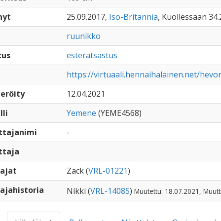
nyt
25.09.2017,
Iso-Britannia
, Kuollessaan 34.
ruunikko
tus
esteratsastus
https://virtuaali.hennaihalainen.net/hev
eröity
12.04.2021
lli
Yemene
(YEME4568)
ttajanimi
-
ttaja
ajat
Zack (
VRL-01221
)
ajahistoria
Nikki (
VRL-14085
)
Muutettu: 18.07.2021, Muutt