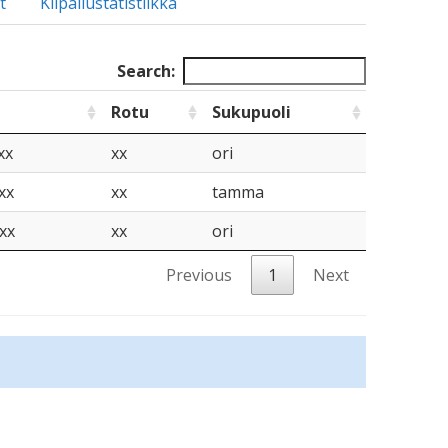
t
Kilpailustatistiikka
Search:
Rotu
Sukupuoli
xx
xx
ori
xx
xx
tamma
xx
xx
ori
Previous
1
Next