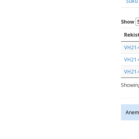
Suku
Show
Rekis
VH21-
VH21-
VH21-
Showing
Anemo