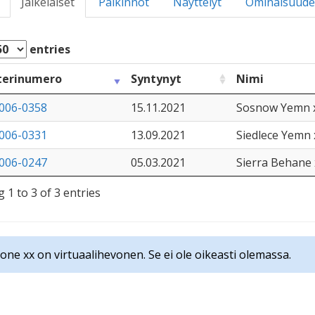
Jälkeläiset
Palkinnot
Näyttelyt
Ominaisuude
entries
terinumero
Syntynyt
Nimi
006-0358
15.11.2021
Sosnow Yemn 
006-0331
13.09.2021
Siedlece Yemn 
006-0247
05.03.2021
Sierra Behane 
 1 to 3 of 3 entries
ne xx on virtuaalihevonen. Se ei ole oikeasti olemassa.