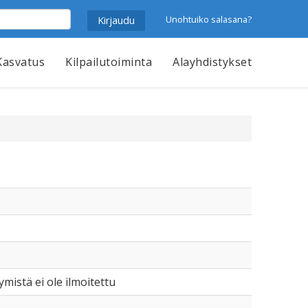
Unohtuiko salasana?
Kasvatus
Kilpailutoiminta
Alayhdistykset
tymistä ei ole ilmoitettu