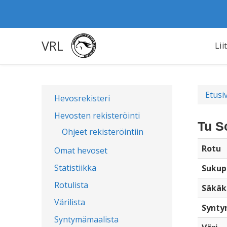
VRL
Lii
Etusi
Hevosrekisteri
Hevosten rekisteröinti
Tu S
Ohjeet rekisteröintiin
Rotu
Omat hevoset
Statistiikka
Sukup
Rotulista
Säkäk
Värilista
Synty
Syntymämaalista