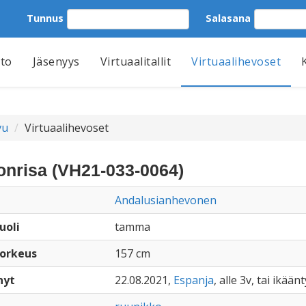
Tunnus
Salasana
tto
Jäsenyys
Virtuaalitallit
Virtuaalihevoset
vu
Virtuaalihevoset
onrisa (VH21-033-0064)
Andalusianhevonen
uoli
tamma
orkeus
157 cm
nyt
22.08.2021,
Espanja
, alle 3v, tai ikään