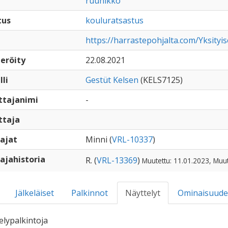
ruunikko
tus
kouluratsastus
https://harrastepohjalta.com/Yksityi
eröity
22.08.2021
lli
Gestüt Kelsen
(KELS7125)
ttajanimi
-
ttaja
ajat
Minni (
VRL-10337
)
ajahistoria
R. (
VRL-13369
)
Muutettu: 11.01.2023, Muut
Jälkeläiset
Palkinnot
Näyttelyt
Ominaisuude
elypalkintoja