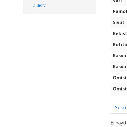
Väri
Lajilista
Paino
Sivut
Rekist
Kotita
Kasva
Kasva
Omist
Omist
Suku
Ei näytt