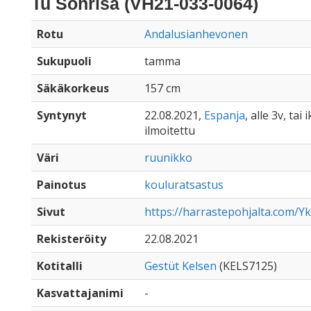
Tu Sonrisa (VH21-033-0064)
Rotu
Andalusianhevonen
Sukupuoli
tamma
Säkäkorkeus
157 cm
Syntynyt
22.08.2021,
Espanja
, alle 3v, tai
ilmoitettu
Väri
ruunikko
Painotus
kouluratsastus
Sivut
https://harrastepohjalta.com/Yk
Rekisteröity
22.08.2021
Kotitalli
Gestüt Kelsen
(KELS7125)
Kasvattajanimi
-