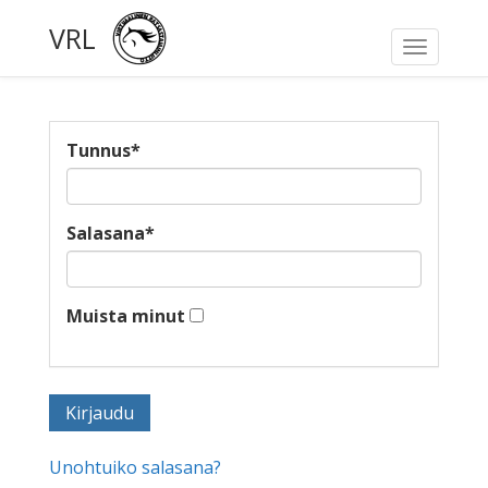
VRL
Toggle
navigati
Tunnus
*
Salasana
*
Muista minut
Unohtuiko salasana?