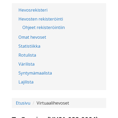
Hevosrekisteri
Hevosten rekisteröinti
Ohjeet rekisteröintiin
Omat hevoset
Statistiikka
Rotulista
Värilista
Syntymämaalista
Lajilista
Etusivu
Virtuaalihevoset