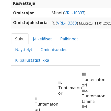
Kasvattaja
Omistajat
Minni (
VRL-10337
)
Omistajahistoria
R. (
VRL-13369
)
Muutettu: 11.01.202
Suku
Jälkeläiset
Palkinnot
Näyttelyt
Ominaisuudet
Kilpailustatistiikka
iiii.
Tuntematon
iii.
ori
Tuntematon
iiie.
ori
Tuntematon
ii.
tamma
Tuntematon
iiei.
ori