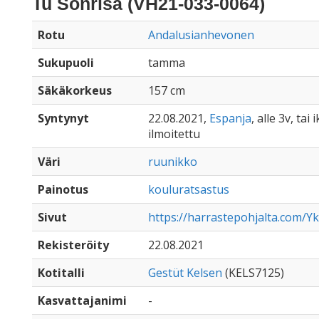
Tu Sonrisa (VH21-033-0064)
Rotu
Andalusianhevonen
Sukupuoli
tamma
Säkäkorkeus
157 cm
Syntynyt
22.08.2021,
Espanja
, alle 3v, tai
ilmoitettu
Väri
ruunikko
Painotus
kouluratsastus
Sivut
https://harrastepohjalta.com/Yk
Rekisteröity
22.08.2021
Kotitalli
Gestüt Kelsen
(KELS7125)
Kasvattajanimi
-