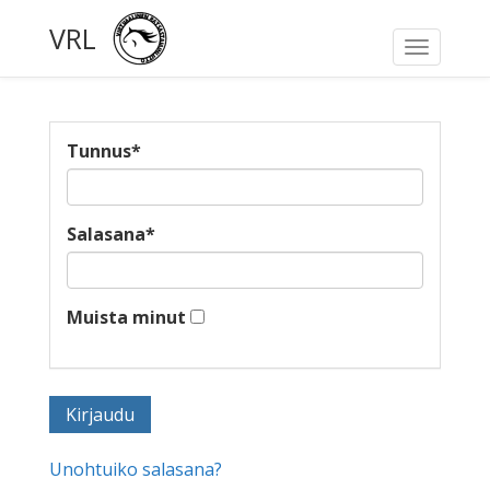
VRL
Toggle
navigati
Tunnus
*
Salasana
*
Muista minut
Unohtuiko salasana?