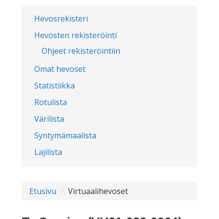
Hevosrekisteri
Hevosten rekisteröinti
Ohjeet rekisteröintiin
Omat hevoset
Statistiikka
Rotulista
Värilista
Syntymämaalista
Lajilista
Etusivu
Virtuaalihevoset