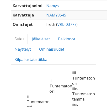
Kasvattajanimi
Namys
Kasvattaja
NAMY9545
Omistajat
Ireth (
VRL-03777
)
Suku
Jälkeläiset
Palkinnot
Näyttelyt
Ominaisuudet
Kilpailustatistiikka
iiii.
Tuntematon
iii.
ori
Tuntematon
iiie.
ori
Tuntematon
ii.
tamma
Tuntematon
iiei.