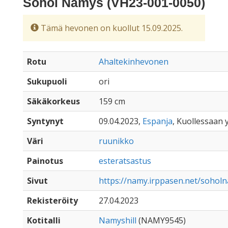
Sohol Namys (VH23-001-0050)
Tämä hevonen on kuollut 15.09.2025.
Rotu
Ahaltekinhevonen
Sukupuoli
ori
Säkäkorkeus
159 cm
Syntynyt
09.04.2023,
Espanja
, Kuollessaan y
Väri
ruunikko
Painotus
esteratsastus
Sivut
https://namy.irppasen.net/sohol
Rekisteröity
27.04.2023
Kotitalli
Namyshill
(NAMY9545)