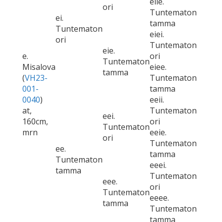
eiie.
ori
Tuntematon
ei.
tamma
Tuntematon
eiei.
ori
Tuntematon
eie.
e.
ori
Tuntematon
Misalova
eiee.
tamma
(
VH23-
Tuntematon
001-
tamma
0040
)
eeii.
at,
Tuntematon
eei.
160cm,
ori
Tuntematon
mrn
eeie.
ori
Tuntematon
ee.
tamma
Tuntematon
eeei.
tamma
Tuntematon
eee.
ori
Tuntematon
eeee.
tamma
Tuntematon
tamma