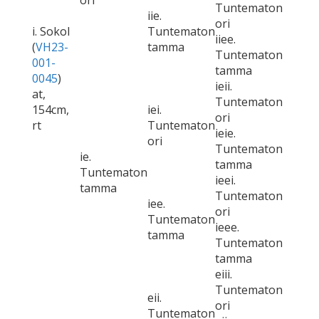
ori
Tuntematon
iie.
ori
i. Sokol
Tuntematon
iiee.
(
VH23-
tamma
Tuntematon
001-
tamma
0045
)
ieii.
at,
Tuntematon
154cm,
iei.
ori
rt
Tuntematon
ieie.
ori
Tuntematon
ie.
tamma
Tuntematon
ieei.
tamma
Tuntematon
iee.
ori
Tuntematon
ieee.
tamma
Tuntematon
tamma
eiii.
Tuntematon
eii.
ori
Tuntematon