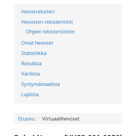
Hevosrekisteri
Hevosten rekisteröinti
Ohjeet rekisteröintiin
Omat hevoset
Statistiikka
Rotulista
Värilista
Syntymämaalista
Lajilista
Etusivu
Virtuaalihevoset