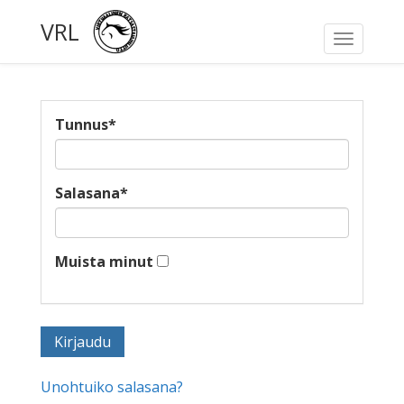
VRL
Toggle
navigati
Tunnus
*
Salasana
*
Muista minut
Unohtuiko salasana?