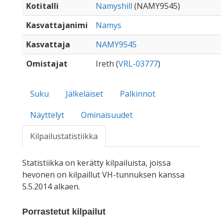
Kotitalli
Namyshill
(NAMY9545)
Kasvattajanimi
Namys
Kasvattaja
NAMY9545
Omistajat
Ireth (
VRL-03777
)
Suku
Jälkeläiset
Palkinnot
Näyttelyt
Ominaisuudet
Kilpailustatistiikka
Statistiikka on kerätty kilpailuista, joissa
hevonen on kilpaillut VH-tunnuksen kanssa
5.5.2014 alkaen.
Porrastetut kilpailut