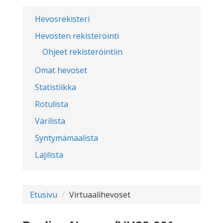
Hevosrekisteri
Hevosten rekisteröinti
Ohjeet rekisteröintiin
Omat hevoset
Statistiikka
Rotulista
Värilista
Syntymämaalista
Lajilista
Etusivu
Virtuaalihevoset