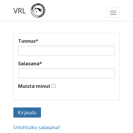
VRL
Toggle
navigati
Tunnus
*
Salasana
*
Muista minut
Unohtuiko salasana?