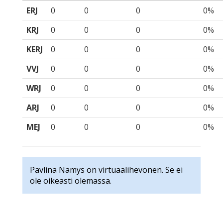
ERJ
0
0
0
0%
KRJ
0
0
0
0%
KERJ
0
0
0
0%
VVJ
0
0
0
0%
WRJ
0
0
0
0%
ARJ
0
0
0
0%
MEJ
0
0
0
0%
Pavlina Namys on virtuaalihevonen. Se ei
ole oikeasti olemassa.