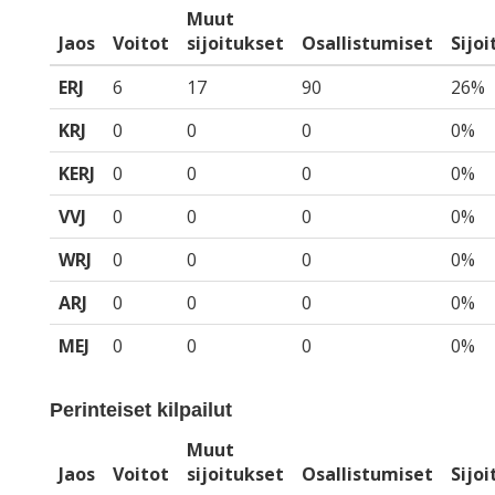
Muut
Jaos
Voitot
sijoitukset
Osallistumiset
Sijo
ERJ
6
17
90
26%
KRJ
0
0
0
0%
KERJ
0
0
0
0%
VVJ
0
0
0
0%
WRJ
0
0
0
0%
ARJ
0
0
0
0%
MEJ
0
0
0
0%
Perinteiset kilpailut
Muut
Jaos
Voitot
sijoitukset
Osallistumiset
Sijo