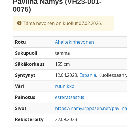
Pavlina Namys (VH23-001-
0075)
Tämä hevonen on kuollut 07.02.2026.
Rotu
Ahaltekinhevonen
Sukupuoli
tamma
Säkäkorkeus
155 cm
Syntynyt
12.04.2023,
Espanja
, Kuollessaan y
Väri
ruunikko
Painotus
esteratsastus
Sivut
https://namy.irppasen.net/pavli
Rekisteröity
27.09.2023