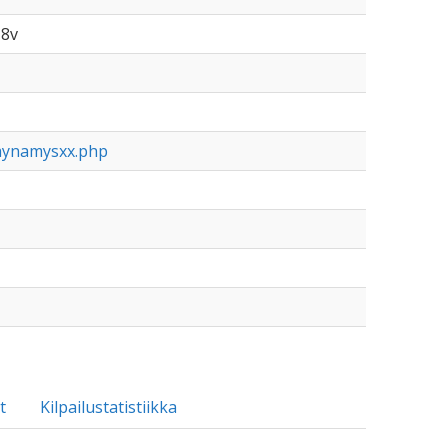
 8v
aynamysxx.php
t
Kilpailustatistiikka