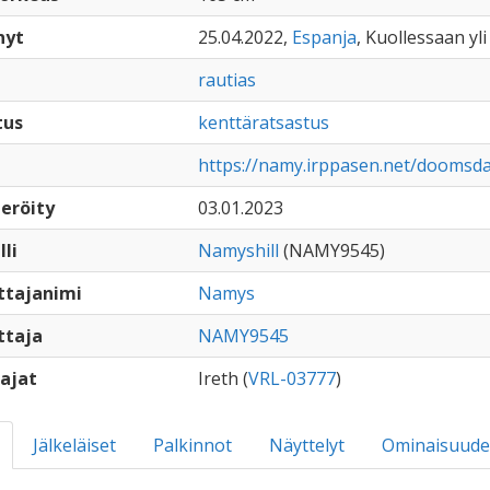
nyt
25.04.2022,
Espanja
, Kuollessaan yli
rautias
tus
kenttäratsastus
https://namy.irppasen.net/doomsd
eröity
03.01.2023
lli
Namyshill
(NAMY9545)
ttajanimi
Namys
ttaja
NAMY9545
ajat
Ireth (
VRL-03777
)
Jälkeläiset
Palkinnot
Näyttelyt
Ominaisuude