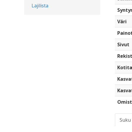
Lajilista
Synty
Väri
Paino
Sivut
Rekist
Kotita
Kasva
Kasva
Omist
Suku