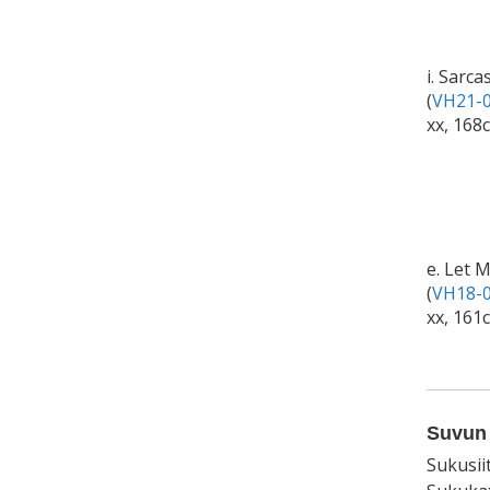
i. Sarc
(
VH21-0
xx, 168
e. Let 
(
VH18-0
xx, 161
Suvun 
Sukusii