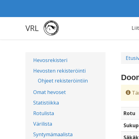
VRL
Lii
Etusi
Hevosrekisteri
Hevosten rekisteröinti
Doom
Ohjeet rekisteröintiin
Omat hevoset
Täm
Statistiikka
Rotulista
Rotu
Värilista
Sukup
Syntymämaalista
Säkäk