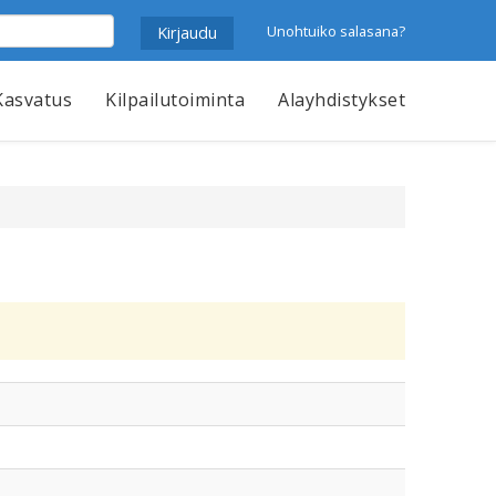
Unohtuiko salasana?
Kasvatus
Kilpailutoiminta
Alayhdistykset