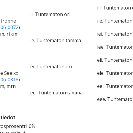
iii. Tuntematon 
ii. Tuntematon ori
astrophe
iie. Tuntemato
06-0072
)
cm, rtkm
iei. Tuntematon 
ie. Tuntematon tamma
iee. Tuntemato
eii. Tuntematon 
ei. Tuntematon ori
Me See xx
eie. Tuntemato
06-0318
)
cm, mrn
eei. Tuntematon
ee. Tuntematon tamma
eee. Tuntemat
tiedot
tosprosentti: 0%