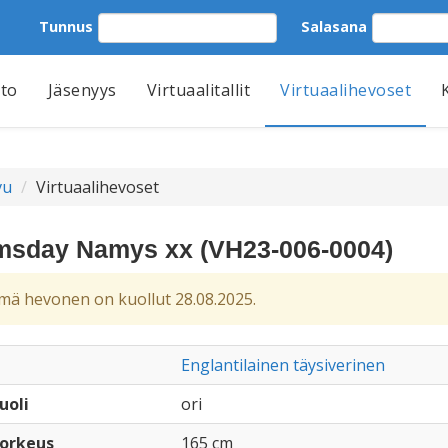
Tunnus
Salasana
tto
Jäsenyys
Virtuaalitallit
Virtuaalihevoset
vu
Virtuaalihevoset
sday Namys xx (VH23-006-0004)
ä hevonen on kuollut 28.08.2025.
Englantilainen täysiverinen
uoli
ori
orkeus
165 cm