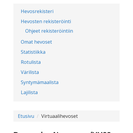
Hevosrekisteri
Hevosten rekisteröinti
Ohjeet rekisteröintiin
Omat hevoset
Statistiikka
Rotulista
Värilista
Syntymämaalista
Lajilista
Etusivu
Virtuaalihevoset