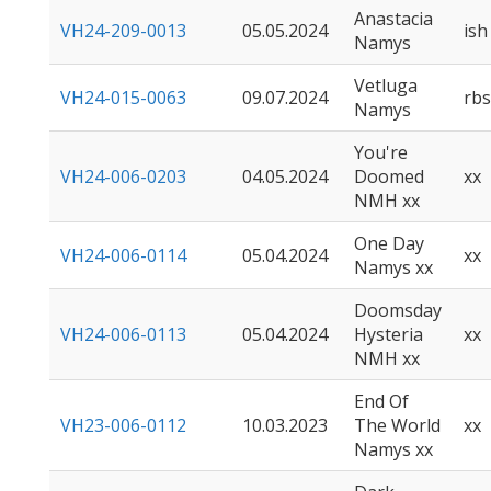
Anastacia
VH24-209-0013
05.05.2024
ish
Namys
Vetluga
VH24-015-0063
09.07.2024
rb
Namys
You're
VH24-006-0203
04.05.2024
Doomed
xx
NMH xx
One Day
VH24-006-0114
05.04.2024
xx
Namys xx
Doomsday
VH24-006-0113
05.04.2024
Hysteria
xx
NMH xx
End Of
VH23-006-0112
10.03.2023
The World
xx
Namys xx