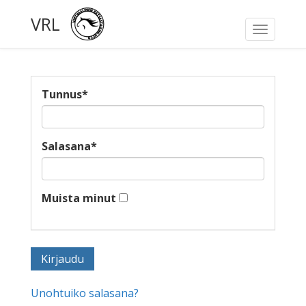
VRL
Toggle
navigati
Tunnus
*
Salasana
*
Muista minut
Unohtuiko salasana?