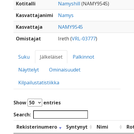
Kotitalli
Namyshill
(NAMY9545)
Kasvattajanimi
Namys
Kasvattaja
NAMY9545
Omistajat
Ireth (
VRL-03777
)
Suku
Jälkeläiset
Palkinnot
Näyttelyt
Ominaisuudet
Kilpailustatistiikka
Show
entries
Search:
Rekisterinumero
Syntynyt
Nimi
Ro