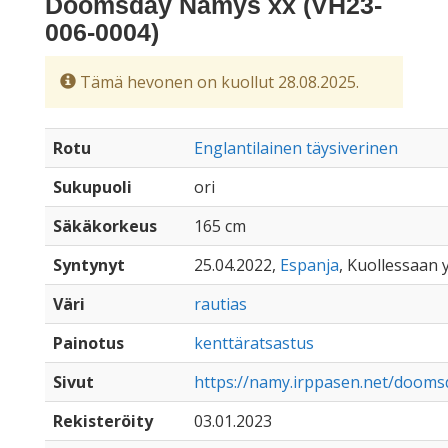
Doomsday Namys xx (VH23-
006-0004)
Tämä hevonen on kuollut 28.08.2025.
Rotu
Englantilainen täysiverinen
Sukupuoli
ori
Säkäkorkeus
165 cm
Syntynyt
25.04.2022,
Espanja
, Kuollessaan y
Väri
rautias
Painotus
kenttäratsastus
Sivut
https://namy.irppasen.net/doom
Rekisteröity
03.01.2023