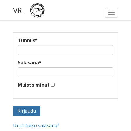
VRL
Toggle
navigati
Tunnus
*
Salasana
*
Muista minut
Unohtuiko salasana?