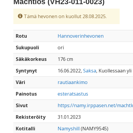
Machtlos (VH23-011-0023)
Tämä hevonen on kuollut 28.08.2025.
Rotu
Hannoverinhevonen
Sukupuoli
ori
Säkäkorkeus
176 cm
Syntynyt
16.06.2022,
Saksa
, Kuollessaan yli
Väri
rautiaankimo
Painotus
esteratsastus
Sivut
https://namy.irppasen.net/machtl
Rekisteröity
31.01.2023
Kotitalli
Namyshill
(NAMY9545)