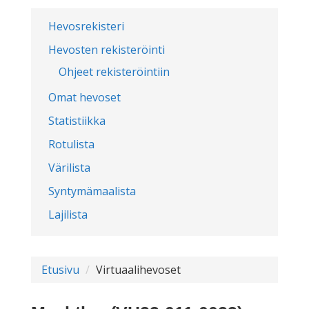
Hevosrekisteri
Hevosten rekisteröinti
Ohjeet rekisteröintiin
Omat hevoset
Statistiikka
Rotulista
Värilista
Syntymämaalista
Lajilista
Etusivu
Virtuaalihevoset