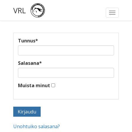
VRL
Toggle
navigati
Tunnus
*
Salasana
*
Muista minut
Unohtuiko salasana?