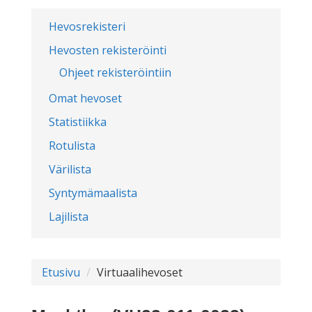
Hevosrekisteri
Hevosten rekisteröinti
Ohjeet rekisteröintiin
Omat hevoset
Statistiikka
Rotulista
Värilista
Syntymämaalista
Lajilista
Etusivu
Virtuaalihevoset