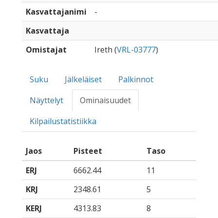
Kasvattajanimi
-
Kasvattaja
Omistajat
Ireth (
VRL-03777
)
Suku
Jälkeläiset
Palkinnot
Näyttelyt
Ominaisuudet
Kilpailustatistiikka
Jaos
Pisteet
Taso
ERJ
6662.44
11
KRJ
2348.61
5
KERJ
4313.83
8