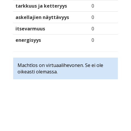
tarkkuus ja ketteryys
0
askellajien näyttävyys
0
itsevarmuus
0
energisyys
0
Machtlos on virtuaalihevonen. Se ei ole
oikeasti olemassa.