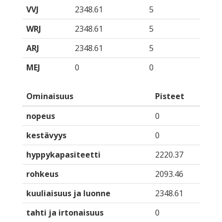
VVJ
2348.61
5
WRJ
2348.61
5
ARJ
2348.61
5
MEJ
0
0
Ominaisuus
Pisteet
nopeus
0
kestävyys
0
hyppykapasiteetti
2220.37
rohkeus
2093.46
kuuliaisuus ja luonne
2348.61
tahti ja irtonaisuus
0