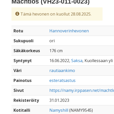
Machtlos (VH23-011-0023)
Tämä hevonen on kuollut 28.08.2025.
Rotu
Hannoverinhevonen
Sukupuoli
ori
Säkäkorkeus
176 cm
Syntynyt
16.06.2022,
Saksa
, Kuollessaan yli
Väri
rautiaankimo
Painotus
esteratsastus
Sivut
https://namy.irppasen.net/machtl
Rekisteröity
31.01.2023
Kotitalli
Namyshill
(NAMY9545)