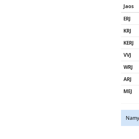
Jaos
ERJ
KRJ
KERJ
VVJ
WRJ
ARJ
MEJ
Namys