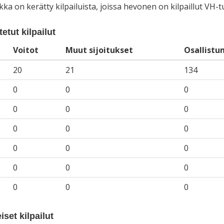
iikka on kerätty kilpailuista, joissa hevonen on kilpaillut VH
etut kilpailut
Voitot
Muut sijoitukset
Osallistu
20
21
134
0
0
0
0
0
0
0
0
0
0
0
0
0
0
0
0
0
0
iset kilpailut