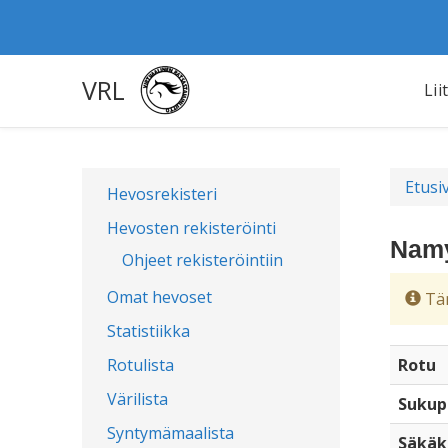
VRL
Lii
Etusi
Hevosrekisteri
Hevosten rekisteröinti
Namy
Ohjeet rekisteröintiin
Omat hevoset
Täm
Statistiikka
Rotulista
Rotu
Värilista
Sukup
Syntymämaalista
Säkäk