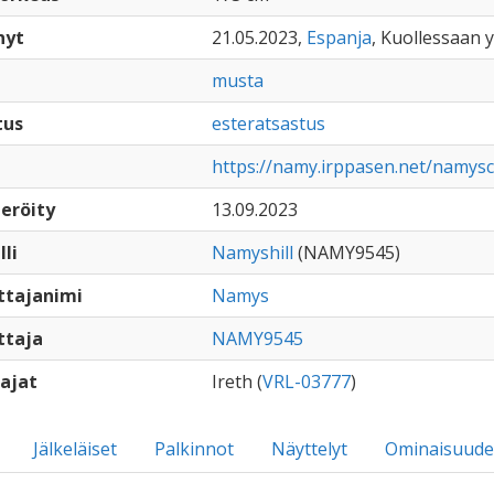
nyt
21.05.2023,
Espanja
, Kuollessaan y
musta
tus
esteratsastus
https://namy.irppasen.net/namysc
eröity
13.09.2023
lli
Namyshill
(NAMY9545)
ttajanimi
Namys
ttaja
NAMY9545
ajat
Ireth (
VRL-03777
)
Jälkeläiset
Palkinnot
Näyttelyt
Ominaisuude