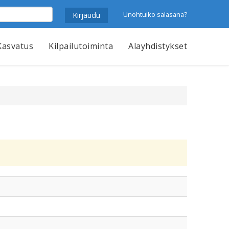
Unohtuiko salasana?
Kasvatus
Kilpailutoiminta
Alayhdistykset