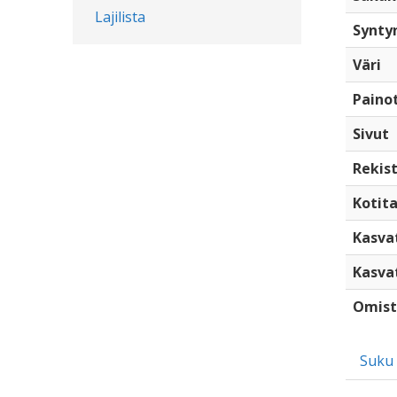
Lajilista
Synty
Väri
Paino
Sivut
Rekist
Kotita
Kasva
Kasva
Omist
Suku