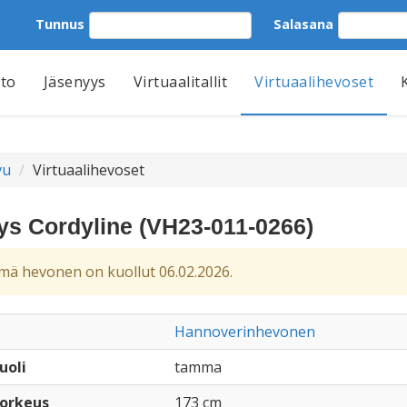
Tunnus
Salasana
tto
Jäsenyys
Virtuaalitallit
Virtuaalihevoset
vu
Virtuaalihevoset
s Cordyline (VH23-011-0266)
ä hevonen on kuollut 06.02.2026.
Hannoverinhevonen
uoli
tamma
orkeus
173 cm