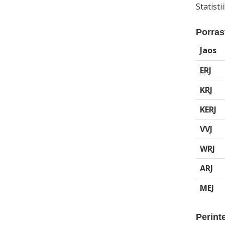
Statist
Porrast
Jaos
ERJ
KRJ
KERJ
VVJ
WRJ
ARJ
MEJ
Perinte