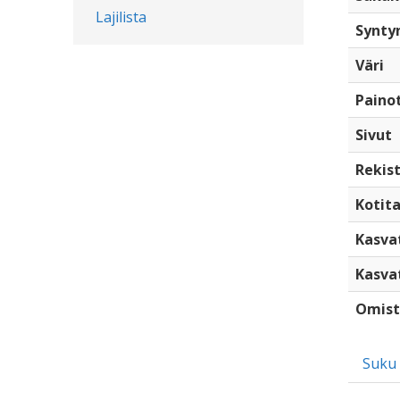
Lajilista
Synty
Väri
Paino
Sivut
Rekist
Kotita
Kasva
Kasva
Omist
Suku