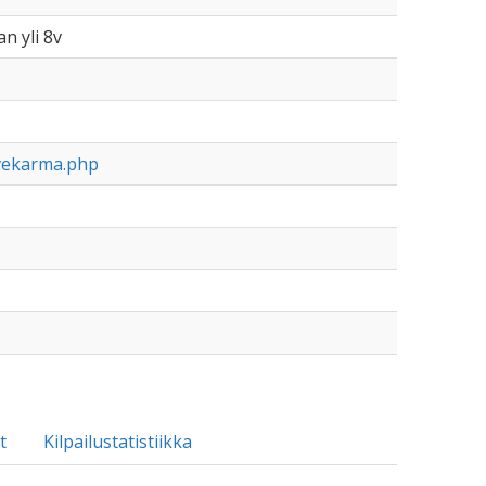
an yli 8v
ivekarma.php
t
Kilpailustatistiikka