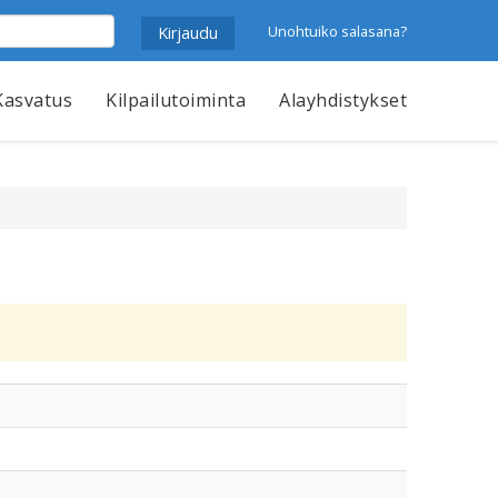
Unohtuiko salasana?
Kasvatus
Kilpailutoiminta
Alayhdistykset