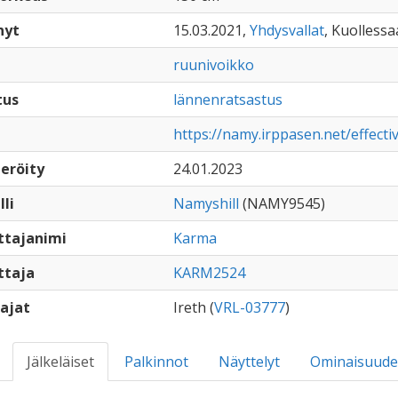
nyt
15.03.2021,
Yhdysvallat
, Kuollessa
ruunivoikko
tus
lännenratsastus
https://namy.irppasen.net/effect
eröity
24.01.2023
lli
Namyshill
(NAMY9545)
ttajanimi
Karma
ttaja
KARM2524
ajat
Ireth (
VRL-03777
)
Jälkeläiset
Palkinnot
Näyttelyt
Ominaisuude