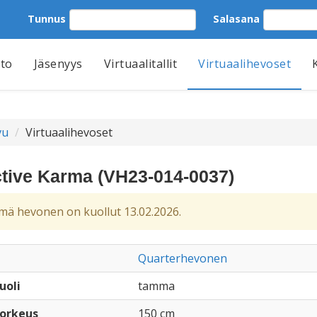
Tunnus
Salasana
tto
Jäsenyys
Virtuaalitallit
Virtuaalihevoset
vu
Virtuaalihevoset
ctive Karma (VH23-014-0037)
ä hevonen on kuollut 13.02.2026.
Quarterhevonen
uoli
tamma
orkeus
150 cm