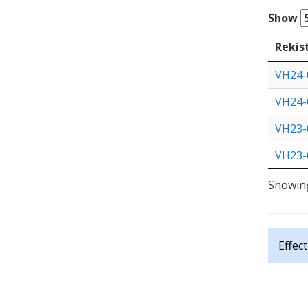
Show
Rekis
VH24-
VH24-
VH23-
VH23-
Showing
Effec