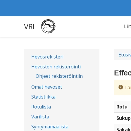
VRL
Lii
Etusi
Hevosrekisteri
Hevosten rekisteröinti
Effe
Ohjeet rekisteröintiin
Omat hevoset
Täm
Statistiikka
Rotulista
Rotu
Värilista
Sukup
Syntymämaalista
Säkäk