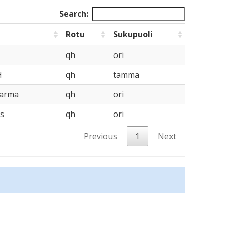
Search:
Rotu
Sukupuoli
qh
ori
H
qh
tamma
Karma
qh
ori
s
qh
ori
Previous
1
Next