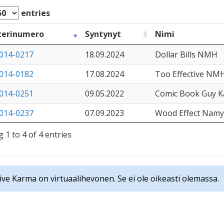
entries
terinumero
Syntynyt
Nimi
014-0217
18.09.2024
Dollar Bills NMH
014-0182
17.08.2024
Too Effective NM
014-0251
09.05.2022
Comic Book Guy 
014-0237
07.09.2023
Wood Effect Namy
 1 to 4 of 4 entries
tive Karma on virtuaalihevonen. Se ei ole oikeasti olemassa.