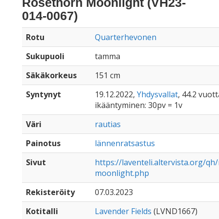
Rosethorn Moonlight (VH23-
014-0067)
Rotu
Quarterhevonen
Sukupuoli
tamma
Säkäkorkeus
151 cm
Syntynyt
19.12.2022,
Yhdysvallat
, 44.2 vuott
ikääntyminen: 30pv = 1v
Väri
rautias
Painotus
lännenratsastus
Sivut
https://laventeli.altervista.org/q
moonlight.php
Rekisteröity
07.03.2023
Kotitalli
Lavender Fields
(LVND1667)