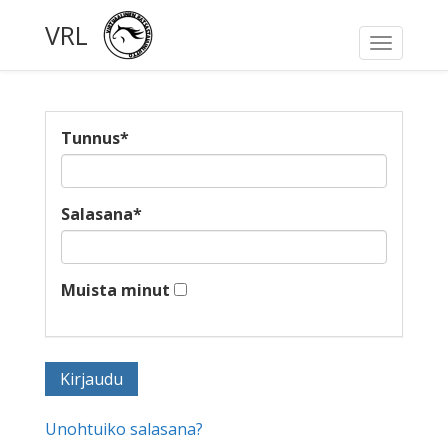
VRL
Toggle
navigati
Tunnus
*
Salasana
*
Muista minut
Unohtuiko salasana?