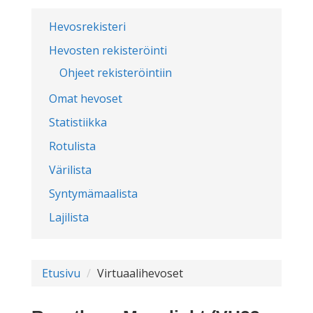
Hevosrekisteri
Hevosten rekisteröinti
Ohjeet rekisteröintiin
Omat hevoset
Statistiikka
Rotulista
Värilista
Syntymämaalista
Lajilista
Etusivu
Virtuaalihevoset