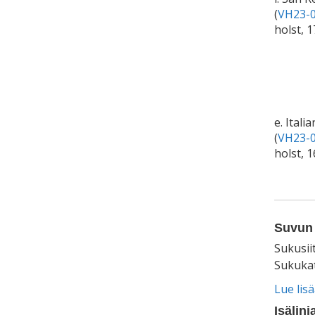
(
VH23-0
holst, 
e. Ital
(
VH23-0
holst, 
Suvun 
Sukusii
Sukukat
Lue lis
Isälinj