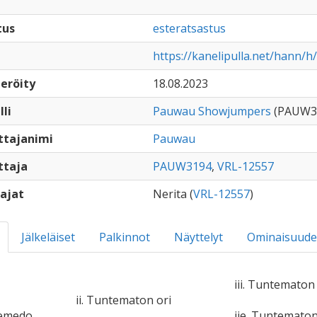
tus
esteratsastus
https://kanelipulla.net/hann/h/
eröity
18.08.2023
lli
Pauwau Showjumpers
(PAUW3
ttajanimi
Pauwau
ttaja
PAUW3194
,
VRL-12557
ajat
Nerita (
VRL-12557
)
Jälkeläiset
Palkinnot
Näyttelyt
Ominaisuude
iii. Tuntematon 
ii. Tuntematon ori
Remedo
iie. Tuntemato