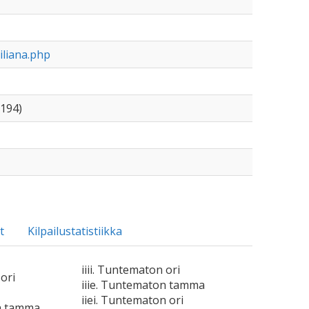
iliana.php
194)
t
Kilpailustatistiikka
iiii. Tuntematon ori
ori
iiie. Tuntematon tamma
iiei. Tuntematon ori
n tamma