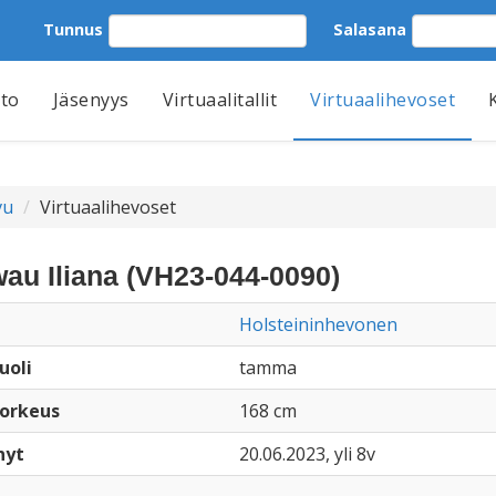
Tunnus
Salasana
tto
Jäsenyys
Virtuaalitallit
Virtuaalihevoset
vu
Virtuaalihevoset
au Iliana (VH23-044-0090)
Holsteininhevonen
uoli
tamma
orkeus
168 cm
nyt
20.06.2023, yli 8v