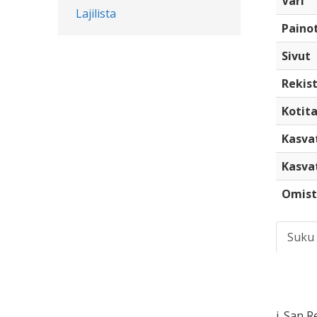
Väri
Lajilista
Paino
Sivut
Rekist
Kotita
Kasva
Kasva
Omist
Suku
i. San 