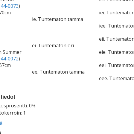
44-0073
)
170cm
iei. Tuntematon
ie. Tuntematon tamma
iee. Tuntemat
eii. Tuntematon
ei. Tuntematon ori
ian Summer
eie. Tuntemat
44-0072
)
167cm
eei. Tuntemato
ee. Tuntematon tamma
eee. Tuntemat
tiedot
tosprosentti: 0%
okerroin: 1
ää
a