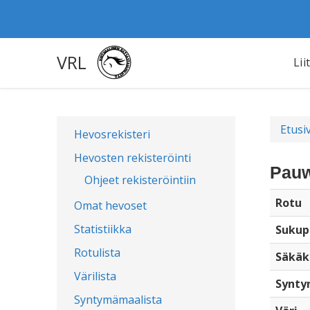
VRL
Lii
Etusi
Hevosrekisteri
Hevosten rekisteröinti
Pauw
Ohjeet rekisteröintiin
Rotu
Omat hevoset
Statistiikka
Sukup
Rotulista
Säkäk
Värilista
Synty
Syntymämaalista