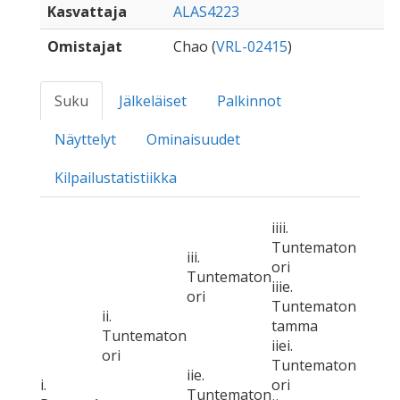
Kasvattaja
ALAS4223
Omistajat
Chao (
VRL-02415
)
Suku
Jälkeläiset
Palkinnot
Näyttelyt
Ominaisuudet
Kilpailustatistiikka
iiii.
Tuntematon
iii.
ori
Tuntematon
iiie.
ori
Tuntematon
ii.
tamma
Tuntematon
iiei.
ori
Tuntematon
iie.
i.
ori
Tuntematon