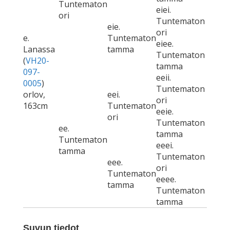
Tuntematon
eiei.
ori
Tuntematon
eie.
ori
e.
Tuntematon
eiee.
Lanassa
tamma
Tuntematon
(
VH20-
tamma
097-
eeii.
0005
)
Tuntematon
orlov,
eei.
ori
163cm
Tuntematon
eeie.
ori
Tuntematon
ee.
tamma
Tuntematon
eeei.
tamma
Tuntematon
eee.
ori
Tuntematon
eeee.
tamma
Tuntematon
tamma
Suvun tiedot