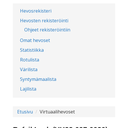
Hevosrekisteri
Hevosten rekisteröinti
Ohjeet rekisteröintiin
Omat hevoset
Statistiikka
Rotulista
Värilista
Syntymämaalista
Lajilista
Etusivu
Virtuaalihevoset