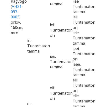
Ragyogó
iiee.
tamma
(
VH21-
Tuntematon
097-
tamma
0003
)
ieii.
orlov,
Tuntematon
iei.
160cm,
ori
Tuntematon
mrn
ieie.
ori
Tuntematon
ie.
tamma
Tuntematon
ieei.
tamma
Tuntematon
iee.
ori
Tuntematon
ieee.
tamma
Tuntematon
tamma
eiii.
Tuntematon
eii.
ori
Tuntematon
eiie.
ori
Tuntematon
ei.
tamma