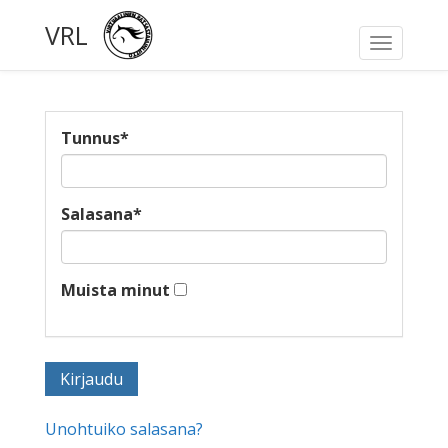
VRL
Toggle
navigati
Tunnus
*
Salasana
*
Muista minut
Unohtuiko salasana?