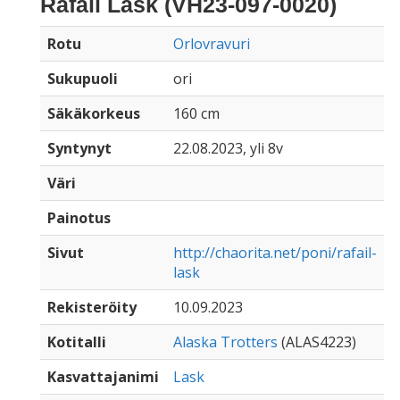
Rafail Lask (VH23-097-0020)
Rotu
Orlovravuri
Sukupuoli
ori
Säkäkorkeus
160 cm
Syntynyt
22.08.2023, yli 8v
Väri
Painotus
Sivut
http://chaorita.net/poni/rafail-
lask
Rekisteröity
10.09.2023
Kotitalli
Alaska Trotters
(ALAS4223)
Kasvattajanimi
Lask