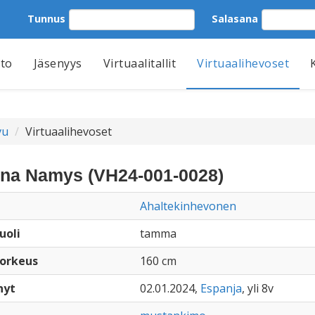
Tunnus
Salasana
tto
Jäsenyys
Virtuaalitallit
Virtuaalihevoset
vu
Virtuaalihevoset
ina Namys (VH24-001-0028)
Ahaltekinhevonen
uoli
tamma
orkeus
160 cm
nyt
02.01.2024,
Espanja
, yli 8v