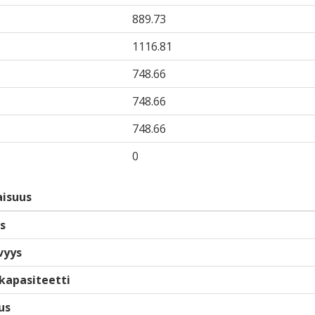
889.73
1116.81
748.66
748.66
748.66
0
isuus
s
vyys
kapasiteetti
us