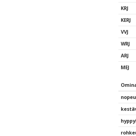
KRJ
KERJ
VVJ
WRJ
ARJ
MEJ
Omina
nopeu
kestä
hyppy
rohke