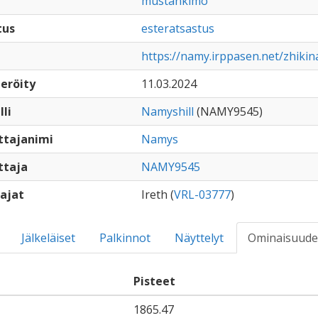
mustankimo
tus
esteratsastus
https://namy.irppasen.net/zhiki
eröity
11.03.2024
lli
Namyshill
(NAMY9545)
ttajanimi
Namys
ttaja
NAMY9545
ajat
Ireth (
VRL-03777
)
Jälkeläiset
Palkinnot
Näyttelyt
Ominaisuude
Pisteet
1865.47