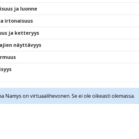
isuus ja luonne
ja irtonaisuus
us ja ketteryys
ajien näyttävyys
armuus
isyys
na Namys on virtuaalihevonen. Se ei ole oikeasti olemassa.