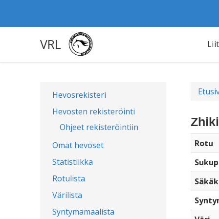
VRL
Lii
Etusi
Hevosrekisteri
Hevosten rekisteröinti
Zhik
Ohjeet rekisteröintiin
Rotu
Omat hevoset
Statistiikka
Sukup
Rotulista
Säkäk
Värilista
Synty
Syntymämaalista