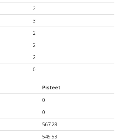
2
3
2
2
2
0
Pisteet
0
0
567.28
549.53