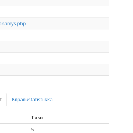
nanamys.php
t
Kilpailustatistiikka
Taso
5