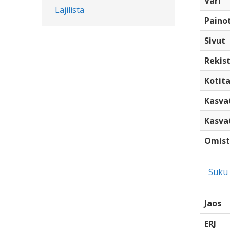
Väri
Lajilista
Paino
Sivut
Rekist
Kotita
Kasva
Kasva
Omist
Suku
Jaos
ERJ