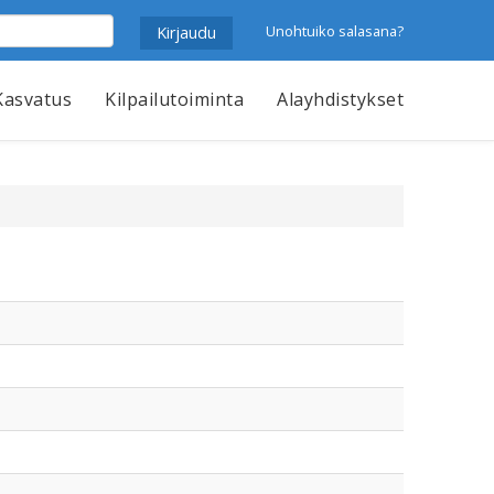
Unohtuiko salasana?
Kasvatus
Kilpailutoiminta
Alayhdistykset