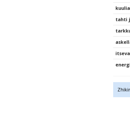
kuulia
tahti 
tarkku
askell
itsev
energ
Zhiki