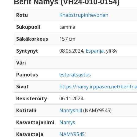
Berit Namys (VH24-010-0154)
Rotu
Knabstrupinhevonen
Sukupuoli
tamma
Säkäkorkeus
157 cm
Syntynyt
08.05.2024,
Espanja
, yli 8v
Väri
Painotus
esteratsastus
Sivut
https://namy.irppasen.net/berit
Rekisteröity
06.11.2024
Kotitalli
Namyshill
(NAMY9545)
Kasvattajanimi
Namys
Kasvattaja
NAMY9545