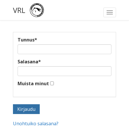
VRL
Toggle
navigati
Tunnus
*
Salasana
*
Muista minut
Unohtuiko salasana?