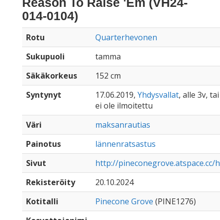
Reason To Raise 'Em (VH24-
014-0104)
Rotu
Quarterhevonen
Sukupuoli
tamma
Säkäkorkeus
152 cm
Syntynyt
17.06.2019,
Yhdysvallat
, alle 3v, t
ei ole ilmoitettu
Väri
maksanrautias
Painotus
lännenratsastus
Sivut
http://pineconegrove.atspace.cc/
Rekisteröity
20.10.2024
Kotitalli
Pinecone Grove
(PINE1276)