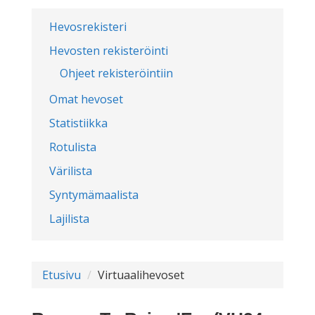
Hevosrekisteri
Hevosten rekisteröinti
Ohjeet rekisteröintiin
Omat hevoset
Statistiikka
Rotulista
Värilista
Syntymämaalista
Lajilista
Etusivu
Virtuaalihevoset