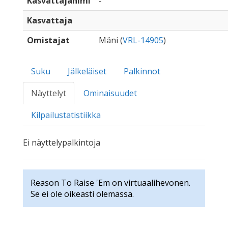
Kasvattajanimi
-
Kasvattaja
Omistajat
Mäni (
VRL-14905
)
Suku
Jälkeläiset
Palkinnot
Näyttelyt
Ominaisuudet
Kilpailustatistiikka
Ei näyttelypalkintoja
Reason To Raise 'Em on virtuaalihevonen.
Se ei ole oikeasti olemassa.