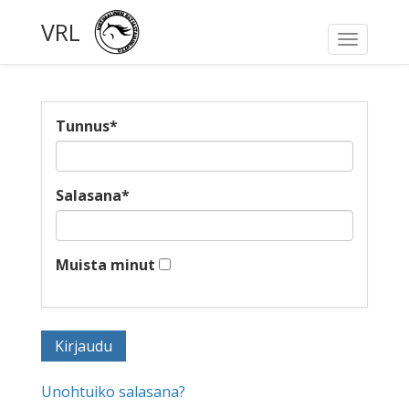
VRL
Toggle
navigati
Tunnus
*
Salasana
*
Muista minut
Unohtuiko salasana?