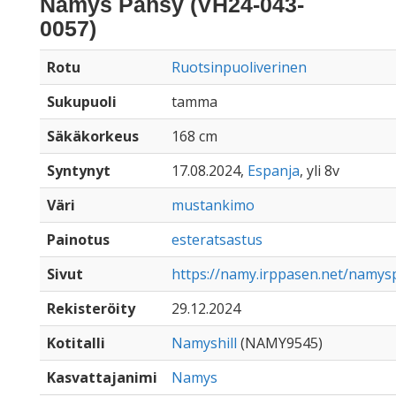
Namys Pansy (VH24-043-
0057)
Rotu
Ruotsinpuoliverinen
Sukupuoli
tamma
Säkäkorkeus
168 cm
Syntynyt
17.08.2024,
Espanja
, yli 8v
Väri
mustankimo
Painotus
esteratsastus
Sivut
https://namy.irppasen.net/namys
Rekisteröity
29.12.2024
Kotitalli
Namyshill
(NAMY9545)
Kasvattajanimi
Namys