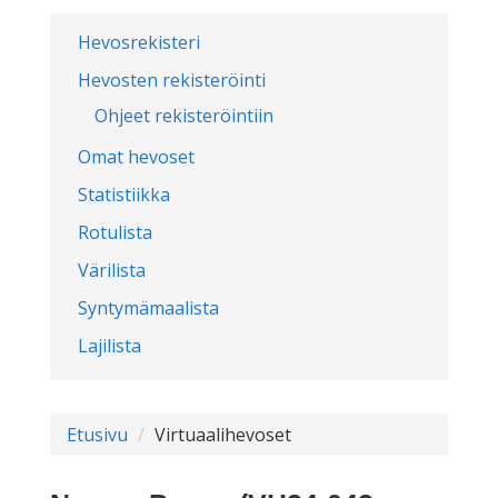
Hevosrekisteri
Hevosten rekisteröinti
Ohjeet rekisteröintiin
Omat hevoset
Statistiikka
Rotulista
Värilista
Syntymämaalista
Lajilista
Etusivu
Virtuaalihevoset