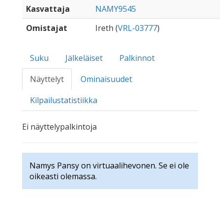
Kasvattaja
NAMY9545
Omistajat
Ireth (
VRL-03777
)
Suku
Jälkeläiset
Palkinnot
Näyttelyt
Ominaisuudet
Kilpailustatistiikka
Ei näyttelypalkintoja
Namys Pansy on virtuaalihevonen. Se ei ole
oikeasti olemassa.