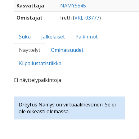
Kasvattaja
NAMY9545
Omistajat
Ireth (
VRL-03777
)
Suku
Jälkeläiset
Palkinnot
Näyttelyt
Ominaisuudet
Kilpailustatistiikka
Ei näyttelypalkintoja
Dreyfus Namys on virtuaalihevonen. Se ei
ole oikeasti olemassa.