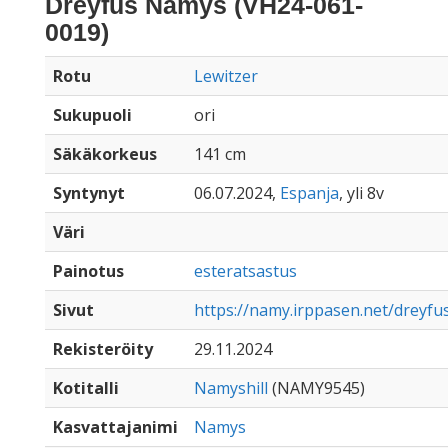
Dreyfus Namys (VH24-061-
0019)
Rotu
Lewitzer
Sukupuoli
ori
Säkäkorkeus
141 cm
Syntynyt
06.07.2024,
Espanja
, yli 8v
Väri
Painotus
esteratsastus
Sivut
https://namy.irppasen.net/dreyf
Rekisteröity
29.11.2024
Kotitalli
Namyshill
(NAMY9545)
Kasvattajanimi
Namys