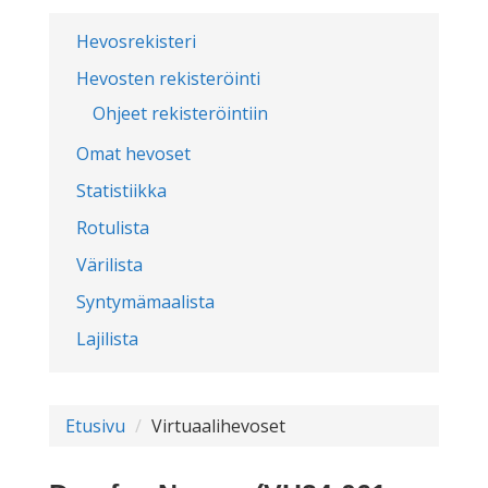
Hevosrekisteri
Hevosten rekisteröinti
Ohjeet rekisteröintiin
Omat hevoset
Statistiikka
Rotulista
Värilista
Syntymämaalista
Lajilista
Etusivu
Virtuaalihevoset