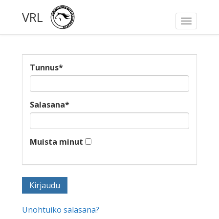
VRL
Toggle
navigati
Tunnus
*
Salasana
*
Muista minut
Unohtuiko salasana?