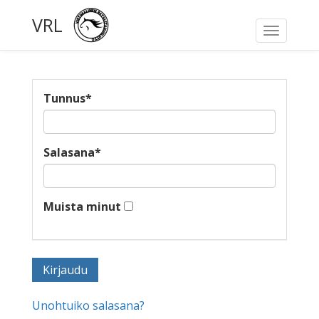
VRL
Toggle
navigati
Tunnus
*
Salasana
*
Muista minut
Unohtuiko salasana?