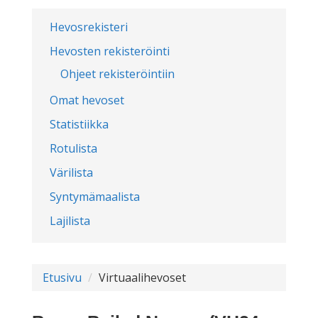
Hevosrekisteri
Hevosten rekisteröinti
Ohjeet rekisteröintiin
Omat hevoset
Statistiikka
Rotulista
Värilista
Syntymämaalista
Lajilista
Etusivu
Virtuaalihevoset