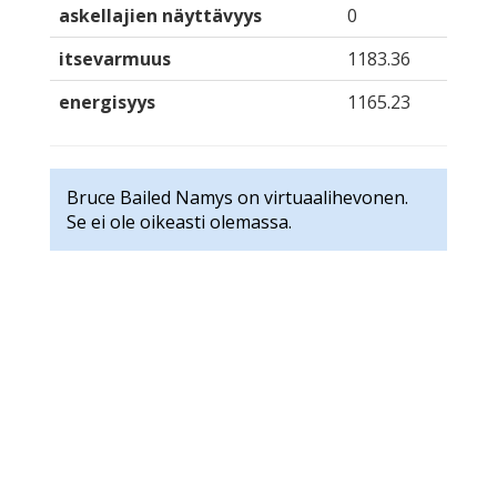
askellajien näyttävyys
0
itsevarmuus
1183.36
energisyys
1165.23
Bruce Bailed Namys on virtuaalihevonen.
Se ei ole oikeasti olemassa.