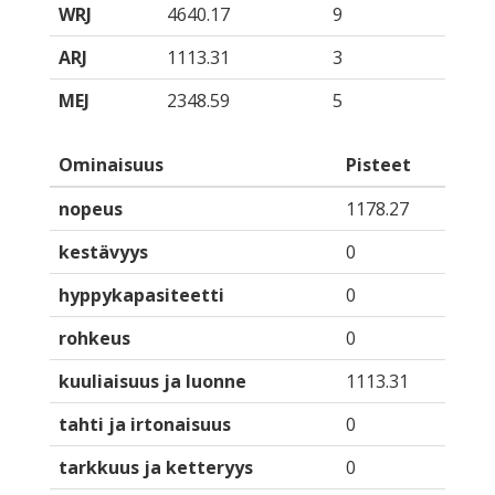
WRJ
4640.17
9
ARJ
1113.31
3
MEJ
2348.59
5
Ominaisuus
Pisteet
nopeus
1178.27
kestävyys
0
hyppykapasiteetti
0
rohkeus
0
kuuliaisuus ja luonne
1113.31
tahti ja irtonaisuus
0
tarkkuus ja ketteryys
0