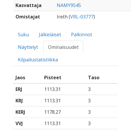
Kasvattaja
NAMY9545
Omistajat
Ireth (
VRL-03777
)
Suku
Jälkeläiset
Palkinnot
Näyttelyt
Ominaisuudet
Kilpailustatistiikka
Jaos
Pisteet
Taso
ERJ
1113.31
3
KRJ
1113.31
3
KERJ
1178.27
3
VVJ
1113.31
3