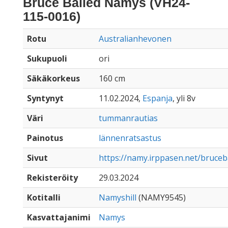
Bruce Bailed Namys (VH24-
115-0016)
Rotu
Australianhevonen
Sukupuoli
ori
Säkäkorkeus
160 cm
Syntynyt
11.02.2024,
Espanja
, yli 8v
Väri
tummanrautias
Painotus
lännenratsastus
Sivut
https://namy.irppasen.net/bruce
Rekisteröity
29.03.2024
Kotitalli
Namyshill
(NAMY9545)
Kasvattajanimi
Namys