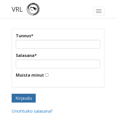
VRL
Toggle
navigati
Tunnus
*
Salasana
*
Muista minut
Unohtuiko salasana?