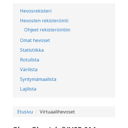
Hevosrekisteri
Hevosten rekisteröinti
Ohjeet rekisteröintiin
Omat hevoset
Statistiikka
Rotulista
Värilista
Syntymämaalista
Lajilista
Etusivu
Virtuaalihevoset