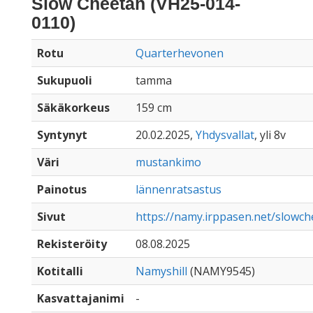
Slow Cheetah (VH25-014-
0110)
Rotu
Quarterhevonen
Sukupuoli
tamma
Säkäkorkeus
159 cm
Syntynyt
20.02.2025,
Yhdysvallat
, yli 8v
Väri
mustankimo
Painotus
lännenratsastus
Sivut
https://namy.irppasen.net/slowc
Rekisteröity
08.08.2025
Kotitalli
Namyshill
(NAMY9545)
Kasvattajanimi
-