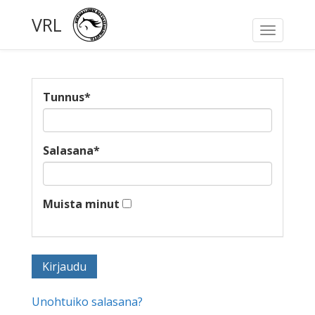
VRL
Toggle
navigati
Tunnus
*
Salasana
*
Muista minut
Unohtuiko salasana?