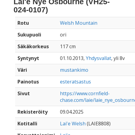
Lai'e Nye Osbourne (VH25-
024-0107)
Rotu
Welsh Mountain
Sukupuoli
ori
Säkäkorkeus
117 cm
Syntynyt
01.10.2013,
Yhdysvallat
, yli 8v
Väri
mustankimo
Painotus
esteratsastus
Sivut
https://www.cornfield-
chase.com/laie/laie_nye_osbourn
Rekisteröity
09.04.2025
Kotitalli
Lai'e Welsh
(LAIE8808)