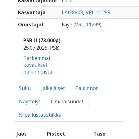
Kasvattajanimi
Lai'e
Kasvattaja
LAIE8808
,
VRL-11299
Omistajat
Faye (
VRL-11299
)
PSB-II (73.000p)
,
25.07.2025, PSB
Tarkemmat
kuvaukset
palkinnoista
Suku
Jälkeläiset
Palkinnot
Näyttelyt
Ominaisuudet
Kilpailustatistiikka
Jaos
Pisteet
Taso