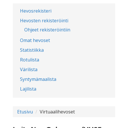
Hevosrekisteri
Hevosten rekisteröinti
Ohjeet rekisteröintiin
Omat hevoset
Statistiikka
Rotulista
Värilista
Syntymämaalista
Lajilista
Etusivu
Virtuaalihevoset