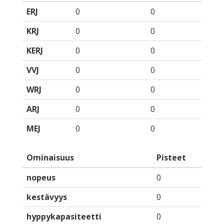
ERJ
0
0
KRJ
0
0
KERJ
0
0
VVJ
0
0
WRJ
0
0
ARJ
0
0
MEJ
0
0
Ominaisuus
Pisteet
nopeus
0
kestävyys
0
hyppykapasiteetti
0