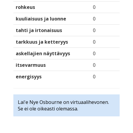
rohkeus
0
kuuliaisuus ja luonne
0
tahti ja irtonaisuus
0
tarkkuus ja ketteryys
0
askellajien näyttävyys
0
itsevarmuus
0
energisyys
0
Lai'e Nye Osbourne on virtuaalihevonen.
Se ei ole oikeasti olemassa.