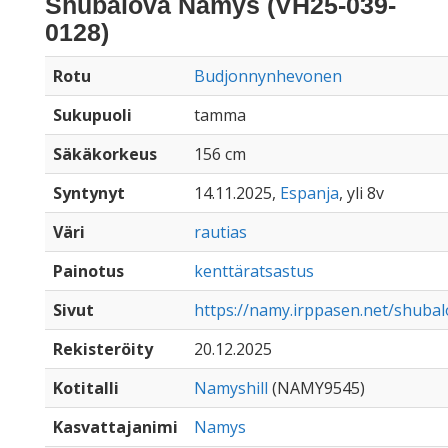
Shubalova Namys (VH25-039-
0128)
Rotu
Budjonnynhevonen
Sukupuoli
tamma
Säkäkorkeus
156 cm
Syntynyt
14.11.2025,
Espanja
, yli 8v
Väri
rautias
Painotus
kenttäratsastus
Sivut
https://namy.irppasen.net/shuba
Rekisteröity
20.12.2025
Kotitalli
Namyshill
(NAMY9545)
Kasvattajanimi
Namys