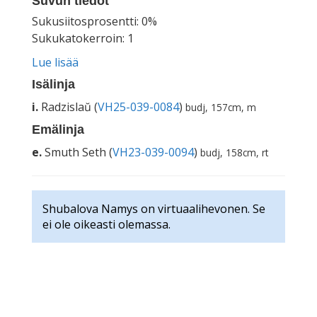
Suvun tiedot
Sukusiitosprosentti: 0%
Sukukatokerroin: 1
Lue lisää
Isälinja
i.
Radzislaŭ (
VH25-039-0084
)
budj, 157cm, m
Emälinja
e.
Smuth Seth (
VH23-039-0094
)
budj, 158cm, rt
Shubalova Namys on virtuaalihevonen. Se
ei ole oikeasti olemassa.