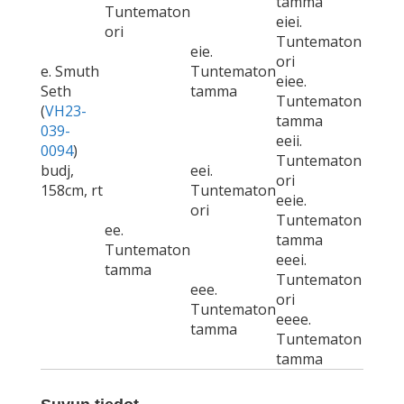
tamma
Tuntematon
eiei.
ori
Tuntematon
eie.
ori
e. Smuth
Tuntematon
eiee.
Seth
tamma
Tuntematon
(
VH23-
tamma
039-
eeii.
0094
)
Tuntematon
budj,
eei.
ori
158cm, rt
Tuntematon
eeie.
ori
Tuntematon
ee.
tamma
Tuntematon
eeei.
tamma
Tuntematon
eee.
ori
Tuntematon
eeee.
tamma
Tuntematon
tamma