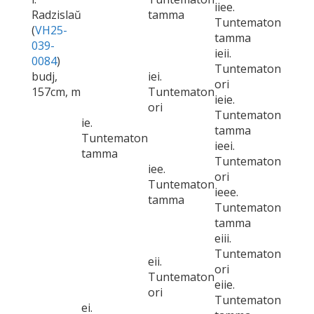
iiee.
Radzislaŭ
tamma
Tuntematon
(
VH25-
tamma
039-
ieii.
0084
)
Tuntematon
budj,
iei.
ori
157cm, m
Tuntematon
ieie.
ori
Tuntematon
ie.
tamma
Tuntematon
ieei.
tamma
Tuntematon
iee.
ori
Tuntematon
ieee.
tamma
Tuntematon
tamma
eiii.
Tuntematon
eii.
ori
Tuntematon
eiie.
ori
Tuntematon
ei.