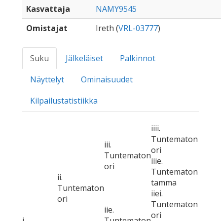
Kasvattaja
NAMY9545
Omistajat
Ireth (
VRL-03777
)
Suku
Jälkeläiset
Palkinnot
Näyttelyt
Ominaisuudet
Kilpailustatistiikka
iiii.
Tuntematon
iii.
ori
Tuntematon
iiie.
ori
Tuntematon
ii.
tamma
Tuntematon
iiei.
ori
Tuntematon
iie.
ori
i.
Tuntematon