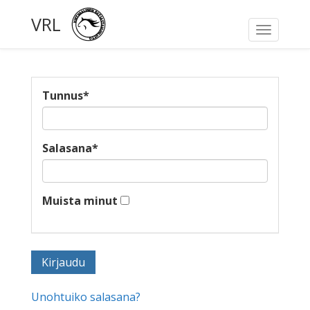
VRL
Toggle
navigati
Tunnus
*
Salasana
*
Muista minut
Unohtuiko salasana?