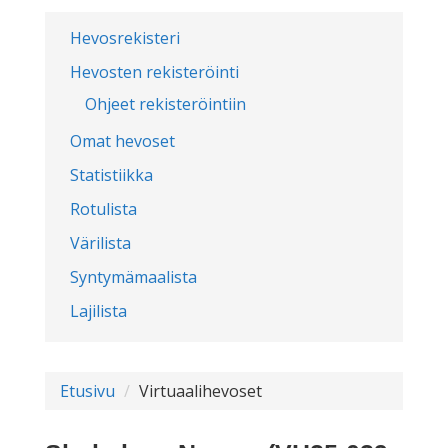
Hevosrekisteri
Hevosten rekisteröinti
Ohjeet rekisteröintiin
Omat hevoset
Statistiikka
Rotulista
Värilista
Syntymämaalista
Lajilista
Etusivu
Virtuaalihevoset