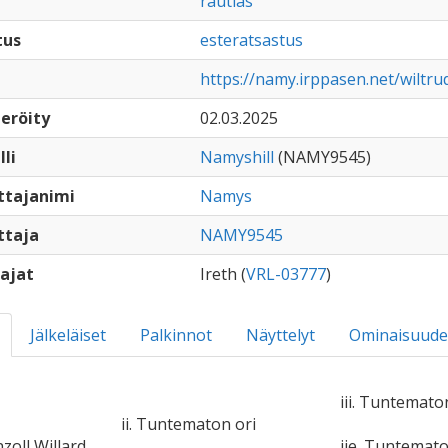
rautias
tus
esteratsastus
https://namy.irppasen.net/wiltr
eröity
02.03.2025
lli
Namyshill
(NAMY9545)
ttajanimi
Namys
ttaja
NAMY9545
ajat
Ireth (
VRL-03777
)
Jälkeläiset
Palkinnot
Näyttelyt
Ominaisuude
iii. Tuntemato
ii. Tuntematon ori
zoll Willard
iie. Tuntemat