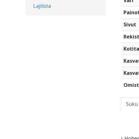
Väri
Lajilista
Paino
Sivut
Rekist
Kotita
Kasva
Kasva
Omist
Suku
i. Hohen