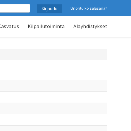
Unohtuiko salasana?
Kasvatus
Kilpailutoiminta
Alayhdistykset