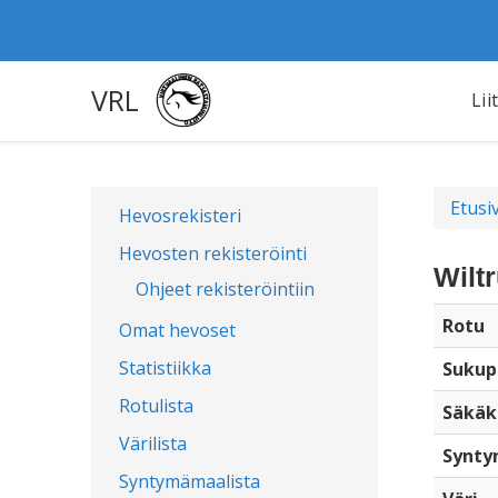
VRL
Lii
Etusi
Hevosrekisteri
Hevosten rekisteröinti
Wilt
Ohjeet rekisteröintiin
Rotu
Omat hevoset
Statistiikka
Sukup
Rotulista
Säkäk
Värilista
Synty
Syntymämaalista