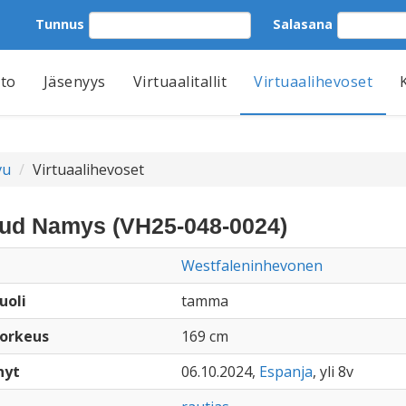
Tunnus
Salasana
tto
Jäsenyys
Virtuaalitallit
Virtuaalihevoset
vu
Virtuaalihevoset
rud Namys (VH25-048-0024)
Westfaleninhevonen
uoli
tamma
orkeus
169 cm
nyt
06.10.2024,
Espanja
, yli 8v