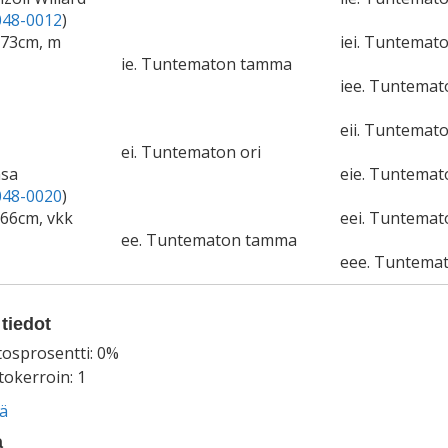
48-0012
)
173cm, m
iei. Tuntemato
ie. Tuntematon tamma
iee. Tuntema
eii. Tuntemato
ei. Tuntematon ori
nsa
eie. Tuntema
48-0020
)
166cm, vkk
eei. Tuntemat
ee. Tuntematon tamma
eee. Tuntema
tiedot
tosprosentti: 0%
okerroin: 1
ää
a