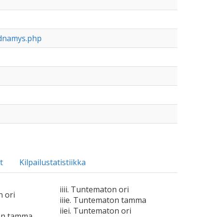
udnamys.php
t
Kilpailustatistiikka
iiii. Tuntematon ori
n ori
iiie. Tuntematon tamma
iiei. Tuntematon ori
on tamma