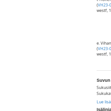
(
VH23-0
westf, 
e. Viha
(
VH23-0
westf, 
Suvun 
Sukusii
Sukukat
Lue lis
Isälinj