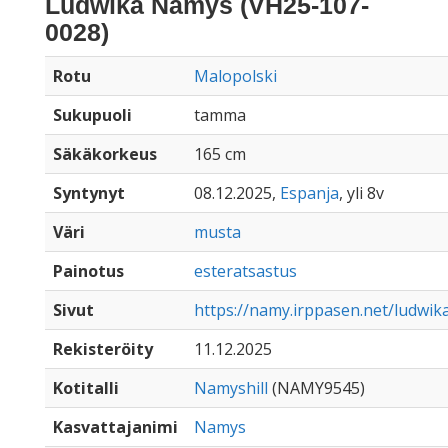
Ludwika Namys (VH25-107-
0028)
Rotu
Malopolski
Sukupuoli
tamma
Säkäkorkeus
165 cm
Syntynyt
08.12.2025,
Espanja
, yli 8v
Väri
musta
Painotus
esteratsastus
Sivut
https://namy.irppasen.net/ludwi
Rekisteröity
11.12.2025
Kotitalli
Namyshill
(NAMY9545)
Kasvattajanimi
Namys