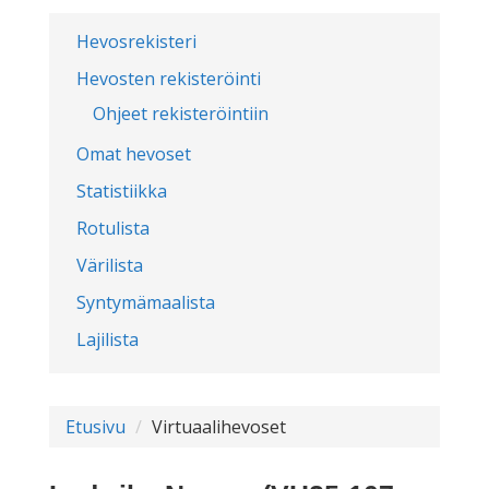
Hevosrekisteri
Hevosten rekisteröinti
Ohjeet rekisteröintiin
Omat hevoset
Statistiikka
Rotulista
Värilista
Syntymämaalista
Lajilista
Etusivu
Virtuaalihevoset