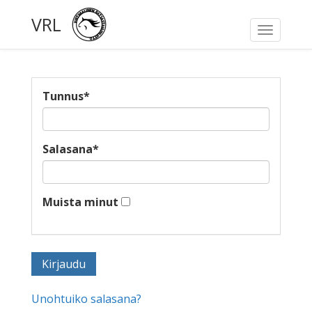
VRL
Toggle
navigati
Tunnus
*
Salasana
*
Muista minut
Unohtuiko salasana?