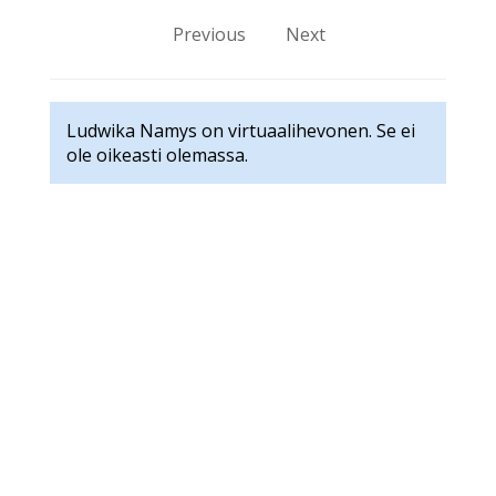
Previous
Next
Ludwika Namys on virtuaalihevonen. Se ei
ole oikeasti olemassa.