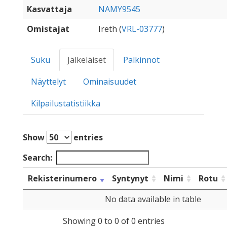
Kasvattaja
NAMY9545
Omistajat
Ireth (
VRL-03777
)
Suku
Jälkeläiset
Palkinnot
Näyttelyt
Ominaisuudet
Kilpailustatistiikka
Show
entries
Search:
Rekisterinumero
Syntynyt
Nimi
Rotu
No data available in table
Showing 0 to 0 of 0 entries