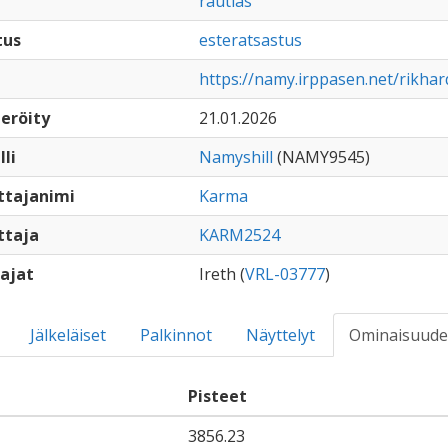
rautias
tus
esteratsastus
https://namy.irppasen.net/rikha
eröity
21.01.2026
lli
Namyshill
(NAMY9545)
ttajanimi
Karma
ttaja
KARM2524
ajat
Ireth (
VRL-03777
)
Jälkeläiset
Palkinnot
Näyttelyt
Ominaisuude
Pisteet
3856.23