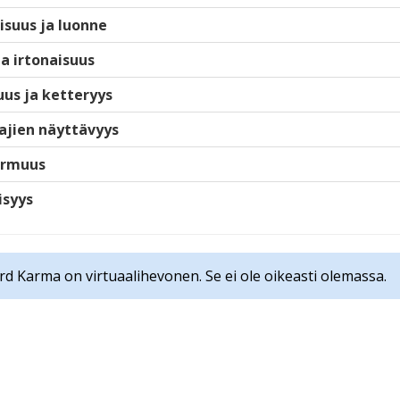
isuus ja luonne
ja irtonaisuus
us ja ketteryys
ajien näyttävyys
armuus
isyys
rd Karma on virtuaalihevonen. Se ei ole oikeasti olemassa.