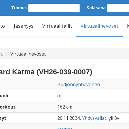
Tunnus
Salasana
tto
Jäsenyys
Virtuaalitallit
Virtuaalihevoset
vu
Virtuaalihevoset
ard Karma (VH26-039-0007)
Budjonnynhevonen
uoli
ori
orkeus
162 cm
nyt
20.11.2024,
Yhdysvallat
, yli 8v