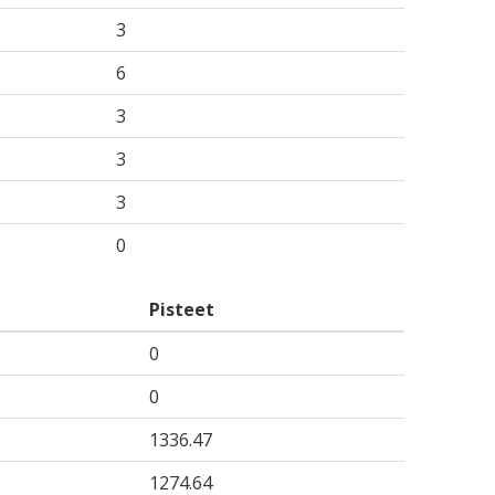
3
6
3
3
3
0
Pisteet
0
0
1336.47
1274.64