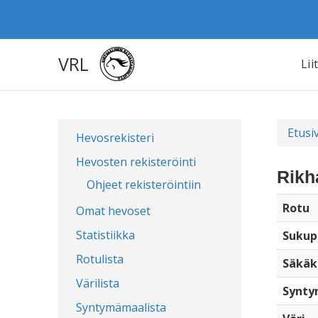
VRL
Lii
Etusi
Hevosrekisteri
Hevosten rekisteröinti
Rikh
Ohjeet rekisteröintiin
Rotu
Omat hevoset
Statistiikka
Sukup
Rotulista
Säkäk
Värilista
Synty
Syntymämaalista