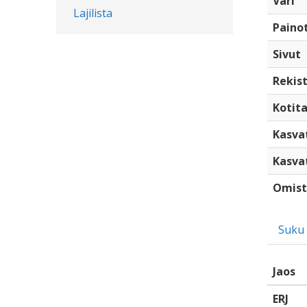
Väri
Lajilista
Paino
Sivut
Rekist
Kotita
Kasva
Kasva
Omist
Suku
Jaos
ERJ