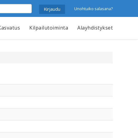
Unohtuiko salasana?
Kasvatus
Kilpailutoiminta
Alayhdistykset