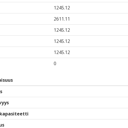
1245.12
2611.11
1245.12
1245.12
1245.12
0
isuus
s
vyys
kapasiteetti
us