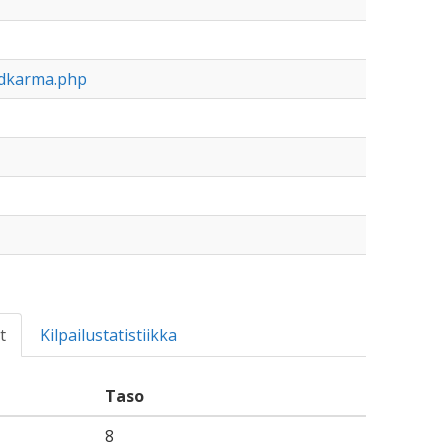
rdkarma.php
t
Kilpailustatistiikka
Taso
8