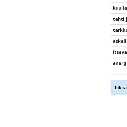
kuulia
tahti 
tarkku
askell
itsev
energ
Rikha