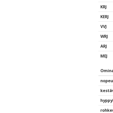
KRJ
KERJ
VVJ
WRJ
ARJ
MEJ
Omina
nopeu
kestä
hyppy
rohke