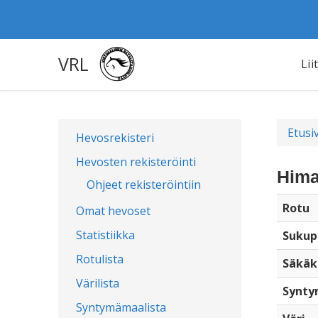
VRL
Lii
Etusi
Hevosrekisteri
Hevosten rekisteröinti
Hima
Ohjeet rekisteröintiin
Rotu
Omat hevoset
Statistiikka
Sukup
Rotulista
Säkäk
Värilista
Synty
Syntymämaalista