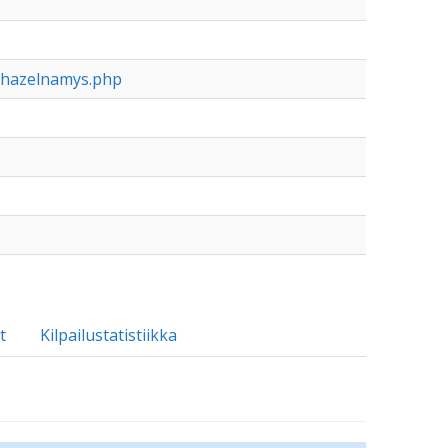
nhazelnamys.php
t
Kilpailustatistiikka