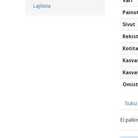
Väri
Lajilista
Paino
Sivut
Rekist
Kotita
Kasva
Kasva
Omist
Suku
Ei palki