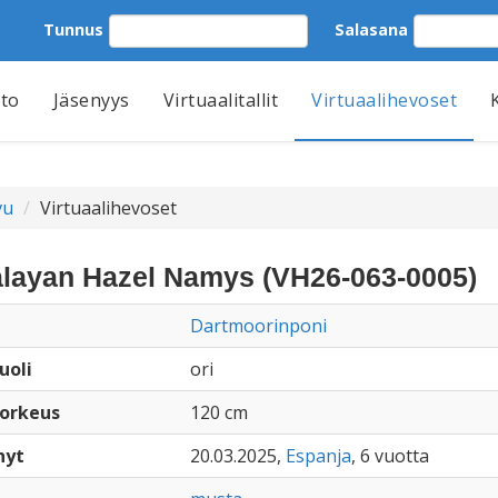
Tunnus
Salasana
tto
Jäsenyys
Virtuaalitallit
Virtuaalihevoset
vu
Virtuaalihevoset
layan Hazel Namys (VH26-063-0005)
Dartmoorinponi
uoli
ori
orkeus
120 cm
nyt
20.03.2025,
Espanja
, 6 vuotta