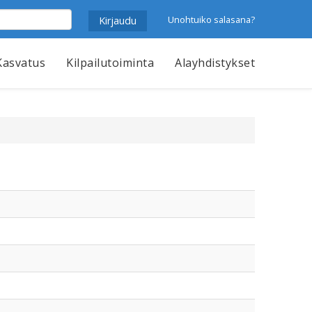
Unohtuiko salasana?
Kasvatus
Kilpailutoiminta
Alayhdistykset