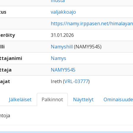
musta
tus
valjakkoajo
https://namy.irppasen.net/himalaya
eröity
31.01.2026
lli
Namyshill
(NAMY9545)
ttajanimi
Namys
ttaja
NAMY9545
ajat
Ireth (
VRL-03777
)
Jälkeläiset
Palkinnot
Näyttelyt
Ominaisuude
ntoja