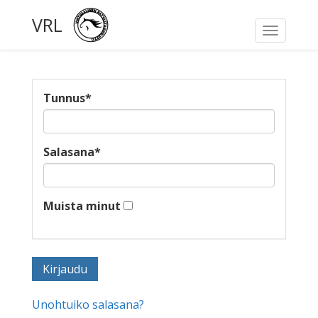
VRL
Toggle
navigati
Tunnus
*
Salasana
*
Muista minut
Unohtuiko salasana?