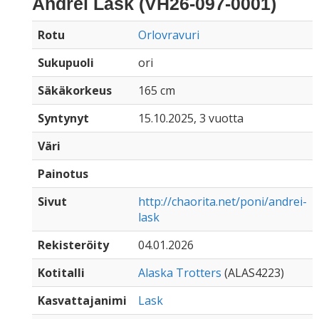
Andrei Lask (VH26-097-0001)
Rotu
Orlovravuri
Sukupuoli
ori
Säkäkorkeus
165 cm
Syntynyt
15.10.2025, 3 vuotta
Väri
Painotus
Sivut
http://chaorita.net/poni/andrei-
lask
Rekisteröity
04.01.2026
Kotitalli
Alaska Trotters
(ALAS4223)
Kasvattajanimi
Lask