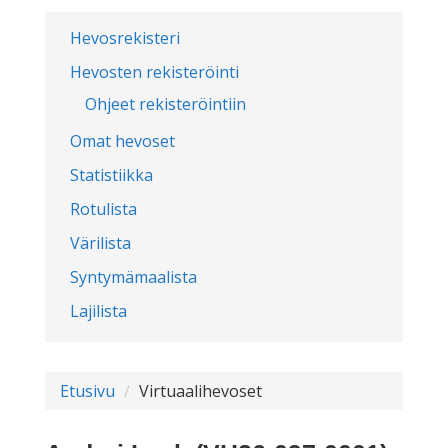
Hevosrekisteri
Hevosten rekisteröinti
Ohjeet rekisteröintiin
Omat hevoset
Statistiikka
Rotulista
Värilista
Syntymämaalista
Lajilista
Etusivu
Virtuaalihevoset