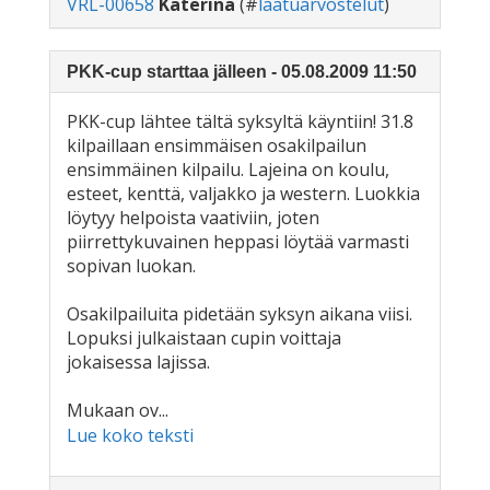
VRL-00658
Katerina
(#
laatuarvostelut
)
PKK-cup starttaa jälleen - 05.08.2009 11:50
PKK-cup lähtee tältä syksyltä käyntiin! 31.8
kilpaillaan ensimmäisen osakilpailun
ensimmäinen kilpailu. Lajeina on koulu,
esteet, kenttä, valjakko ja western. Luokkia
löytyy helpoista vaativiin, joten
piirrettykuvainen heppasi löytää varmasti
sopivan luokan.
Osakilpailuita pidetään syksyn aikana viisi.
Lopuksi julkaistaan cupin voittaja
jokaisessa lajissa.
Mukaan ov...
Lue koko teksti