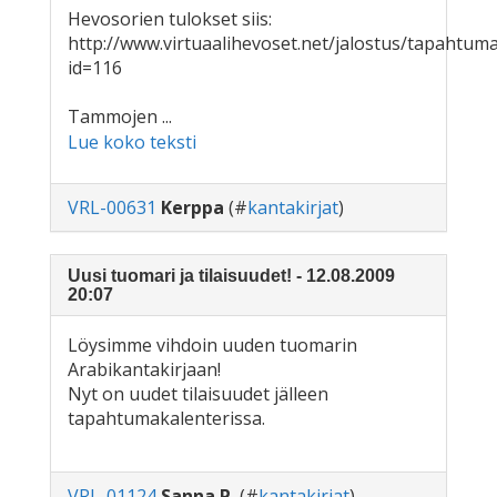
Hevosorien tulokset siis:
http://www.virtuaalihevoset.net/jalostus/tapahtum
id=116
Tammojen ...
Lue koko teksti
VRL-00631
Kerppa
(#
kantakirjat
)
Uusi tuomari ja tilaisuudet! - 12.08.2009
20:07
Löysimme vihdoin uuden tuomarin
Arabikantakirjaan!
Nyt on uudet tilaisuudet jälleen
tapahtumakalenterissa.
VRL-01124
Sanna P.
(#
kantakirjat
)