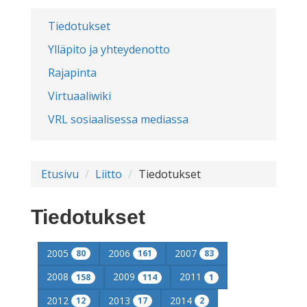
Tiedotukset
Ylläpito ja yhteydenotto
Rajapinta
Virtuaaliwiki
VRL sosiaalisessa mediassa
Etusivu
Liitto
Tiedotukset
Tiedotukset
2005
2006
2007
80
161
83
2008
2009
2011
158
114
1
2012
2013
2014
12
17
2