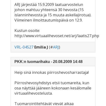
ARJ järjestää 15.9.2009 laatuarvostelun
johon mahtuu yhteensä 30 hevosta (15
islanninhevosta ja 15 muuta askellajirotua).
Viimeinen ilmoittautumispäivä on 12.9.
Kustun osoite:
http://www.virtuaalihevoset.net/arj/laatis27.php
VRL-04527
Emilia J
(#
ARJ
)
PKK:n tuomarihaku - 20.08.2009 14:48
Heip sinä innokas piirroshevosharrastaja!
Piirroshevosyhdistys etsii tuomareita, kun
osa näyttää jääneen kokonaan kesälomalle
virtuaalihevostelusta.
Tuomarointitehtävät vievät aikaa