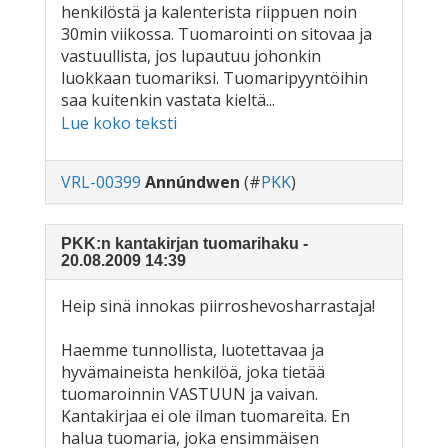
henkilöstä ja kalenterista riippuen noin
30min viikossa. Tuomarointi on sitovaa ja
vastuullista, jos lupautuu johonkin
luokkaan tuomariksi. Tuomaripyyntöihin
saa kuitenkin vastata kieltä...
Lue koko teksti
VRL-00399
Annúndwen
(#
PKK
)
PKK:n kantakirjan tuomarihaku -
20.08.2009 14:39
Heip sinä innokas piirroshevosharrastaja!
Haemme tunnollista, luotettavaa ja
hyvämaineista henkilöä, joka tietää
tuomaroinnin VASTUUN ja vaivan.
Kantakirjaa ei ole ilman tuomareita. En
halua tuomaria, joka ensimmäisen