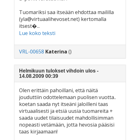
Tuomariksi saa itseään ehdottaa maililla
(yla@virtuaalihevoset.net) kertomalla
itsest�...
Lue koko teksti
VRL-00658
Katerina
()
Helmikuun tulokset vihdoin ulos -
14.08.2009 00:39
Olen erittäin pahoillani, että näitä
jouduttiin odottelemaan puolisen vuotta..
koetan saada nyt itseäni jaloilleni taas
virtuaalisesti ja etsiä uusia tuomareita +
saada uudet tilaisuudet mahdollisimman
nopeasti vetämään, jotta hevosia pääsisi
taas kirjaamaan!