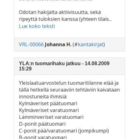
Odotan hakijalta aktiivisuutta, sekä
ripeyttä tuloksien kanssa (yhteen tilais...
Lue koko teksti
VRL-00066
Johanna H.
(#
kantakirjat
)
YLA:n tuomarihaku jatkuu - 14.08.2009
15:29
Yleislaatuarvostelun tuomaritilanne elää ja
tällä hetkellä seuraaviin tehtäviin kaivataan
innostuneita ihmisiä:
Kylmäveriset päätuomari
Kylmäveriset varatuomari
Lämminveriset varatuomari
D-ponit päätuomari
C-ponit pää/varatuomari (jompikumpi)
B-ponit varatuomari