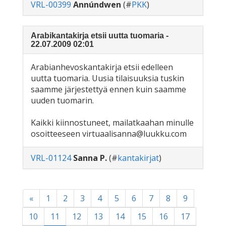
VRL-00399
Annúndwen
(#
PKK
)
Arabikantakirja etsii uutta tuomaria -
22.07.2009 02:01
Arabianhevoskantakirja etsii edelleen
uutta tuomaria. Uusia tilaisuuksia tuskin
saamme järjestettyä ennen kuin saamme
uuden tuomarin.
Kaikki kiinnostuneet, mailatkaahan minulle
osoitteeseen virtuaalisanna@luukku.com
VRL-01124
Sanna P.
(#
kantakirjat
)
«
1
2
3
4
5
6
7
8
9
10
11
12
13
14
15
16
17