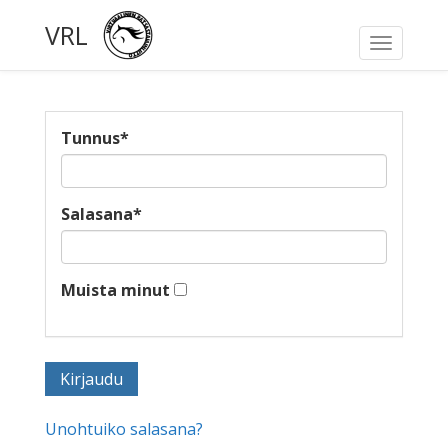
VRL
Toggle
navigati
Tunnus
*
Salasana
*
Muista minut
Unohtuiko salasana?