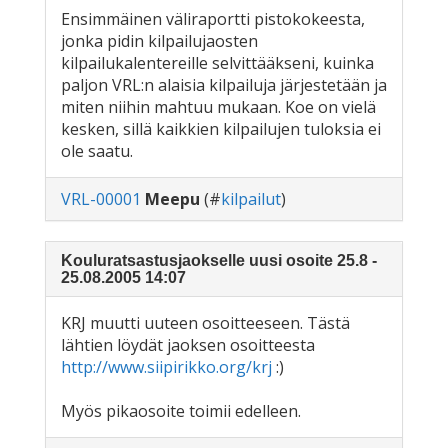
Ensimmäinen väliraportti pistokokeesta,
jonka pidin kilpailujaosten
kilpailukalentereille selvittääkseni, kuinka
paljon VRL:n alaisia kilpailuja järjestetään ja
miten niihin mahtuu mukaan. Koe on vielä
kesken, sillä kaikkien kilpailujen tuloksia ei
ole saatu.
VRL-00001
Meepu
(#
kilpailut
)
Kouluratsastusjaokselle uusi osoite 25.8 -
25.08.2005 14:07
KRJ muutti uuteen osoitteeseen. Tästä
lähtien löydät jaoksen osoitteesta
http://www.siipirikko.org/krj
:)
Myös pikaosoite toimii edelleen.