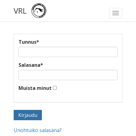
VRL
Toggle
navigati
Tunnus
*
Salasana
*
Muista minut
Unohtuiko salasana?