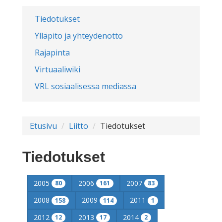
Tiedotukset
Ylläpito ja yhteydenotto
Rajapinta
Virtuaaliwiki
VRL sosiaalisessa mediassa
Etusivu
Liitto
Tiedotukset
Tiedotukset
2005
2006
2007
80
161
83
2008
2009
2011
158
114
1
2012
2013
2014
12
17
2