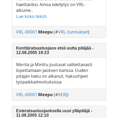
haettaviksi. Ainoa edellytys on VRL-
alkuine...
Lue koko teksti
VRL-00001
Meepu
(#
VRL-tunnukset
)
Kenttäratsastusjaos etsii uutta pitäjää -
12.08.2005 19:23
Merita ja Minttu joutuvat valitettavasti
lopettamaan jaoksen kanssa. Uuden
pitäjän haku on alkanut, hakuohjeet
työpaikkailmoituksissa.
VRL-00001
Meepu
(#
KERJ
)
Esteratsastusjaoksella uusi ylläpitäjä -
11.08.2005 12:10