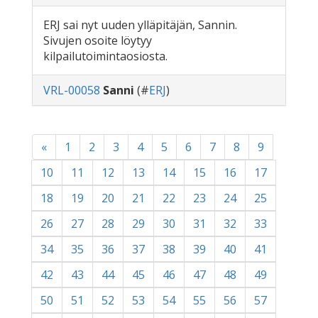
ERJ sai nyt uuden ylläpitäjän, Sannin.
Sivujen osoite löytyy
kilpailutoimintaosiosta.
VRL-00058
Sanni
(#
ERJ
)
«
1
2
3
4
5
6
7
8
9
10
11
12
13
14
15
16
17
18
19
20
21
22
23
24
25
26
27
28
29
30
31
32
33
34
35
36
37
38
39
40
41
42
43
44
45
46
47
48
49
50
51
52
53
54
55
56
57