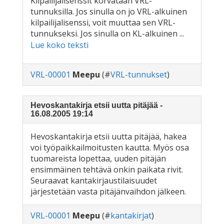
Kilpailijalisenssit korvataan VRL-
tunnuksilla. Jos sinulla on jo VRL-alkuinen
kilpailijalisenssi, voit muuttaa sen VRL-
tunnukseksi. Jos sinulla on KL-alkuinen ...
Lue koko teksti
VRL-00001
Meepu
(#
VRL-tunnukset
)
Hevoskantakirja etsii uutta pitäjää -
16.08.2005 19:14
Hevoskantakirja etsii uutta pitäjää, hakea
voi työpaikkailmoitusten kautta. Myös osa
tuomareista lopettaa, uuden pitäjän
ensimmäinen tehtävä onkin paikata rivit.
Seuraavat kantakirjaustilaisuudet
järjestetään vasta pitäjänvaihdon jälkeen.
VRL-00001
Meepu
(#
kantakirjat
)