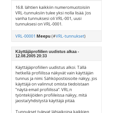
16.8. lähtien kaikkiin numeromuotoisiin
VRL-tunnuksiin tulee yksi nolla lisää. Jos
vanha tunnuksesi oli VRL-001, uusi
tunnuksesi on VRL-0001.
VRL-00001
Meepu
(#
VRL-tunnukset
)
Käyttäjäprofiilien uudistus alkaa -
12.08.2005 20:33
Käyttäjäprofiilien uudistus alkoi. Tällä
hetkellä profiilissa näkyvät vain käyttäjän
tunnus ja nimi. Sähköpostiosoite näkyy, jos
käyttäjä on valinnut omista tiedoistaan
"näytä email profiilissa". VRL:n
työntekijöiden profiileissa näkyy, mitä
jaosta/yhdistystä käyttäjä pitää.
Tunnukset tulevat lähiaikoina kaikkien