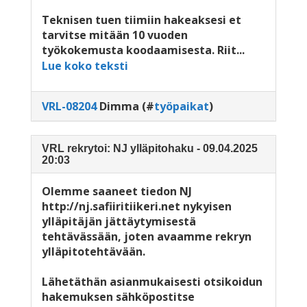
Teknisen tuen tiimiin hakeaksesi et
tarvitse mitään 10 vuoden
työkokemusta koodaamisesta. Riit...
Lue koko teksti
VRL-08204
Dimma
(#
työpaikat
)
VRL rekrytoi: NJ ylläpitohaku - 09.04.2025
20:03
Olemme saaneet tiedon NJ
http://nj.safiiritiikeri.net nykyisen
ylläpitäjän jättäytymisestä
tehtävässään, joten avaamme rekryn
ylläpitotehtävään.
Lähetäthän asianmukaisesti otsikoidun
hakemuksen sähköpostitse