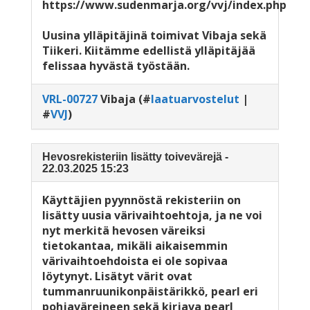
https://www.sudenmarja.org/vvj/index.php
Uusina ylläpitäjinä toimivat Vibaja sekä
Tiikeri. Kiitämme edellistä ylläpitäjää
felissaa hyvästä työstään.
VRL-00727
Vibaja
(#
laatuarvostelut
|
#
VVJ
)
Hevosrekisteriin lisätty toivevärejä -
22.03.2025 15:23
Käyttäjien pyynnöstä rekisteriin on
lisätty uusia värivaihtoehtoja, ja ne voi
nyt merkitä hevosen väreiksi
tietokantaa, mikäli aikaisemmin
värivaihtoehdoista ei ole sopivaa
löytynyt. Lisätyt värit ovat
tummanruunikonpäistärikkö, pearl eri
pohjaväreineen sekä kirjava pearl