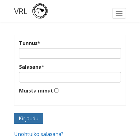
VRL
Toggle
navigati
Tunnus
*
Salasana
*
Muista minut
Unohtuiko salasana?