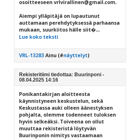
osoitteeseen vrlvirallinen@gmail.com.
Aiempi ylläpitäjä on lupautunut
auttamaan perehdytyksessä parhaansa
mukaan, suurkiitos hälle siit�...
Lue koko teksti
VRL-13283
Ainu
(#
näyttelyt
)
Rekisteritiimi tiedottaa: Buurinponi -
08.04.2025 14:16
Ponikantakirjan aloitteesta
käynnistyneen keskustelun, sekä
Keskustassa auki olleen äänestyksen
pohjalta, olemme todenneet tuloksen
hyvin selkeäksi. Toiveena on ollut
muuttaa rekisteristä löytyvän
Buurinponin nimitys vastaamaan