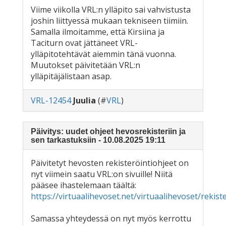
Viime viikolla VRL:n ylläpito sai vahvistusta
joshin liittyessä mukaan tekniseen tiimiin.
Samalla ilmoitamme, että Kirsiina ja
Taciturn ovat jättäneet VRL-
ylläpitotehtävät aiemmin tänä vuonna.
Muutokset päivitetään VRL:n
ylläpitäjälistaan asap.
VRL-12454
Juulia
(#
VRL
)
Päivitys: uudet ohjeet hevosrekisteriin ja
sen tarkastuksiin - 10.08.2025 19:11
Päivitetyt hevosten rekisteröintiohjeet on
nyt viimein saatu VRL:on sivuille! Niitä
pääsee ihastelemaan täältä:
https://virtuaalihevoset.net/virtuaalihevoset/rekist
Samassa yhteydessä on nyt myös kerrottu