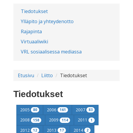
Tiedotukset
Ylläpito ja yhteydenotto
Rajapinta
Virtuaaliwiki
VRL sosiaalisessa mediassa
Etusivu
Liitto
Tiedotukset
Tiedotukset
2005
2006
2007
80
161
83
2008
2009
2011
158
114
1
2012
2013
2014
12
17
2