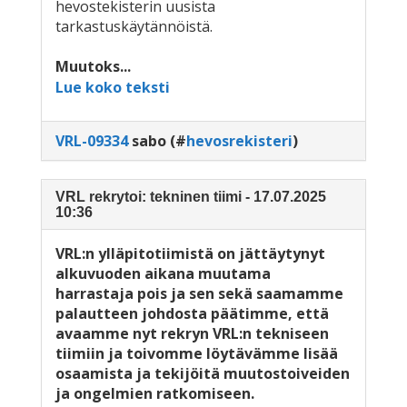
hevostekisterin uusista
tarkastuskäytännöistä.
Muutoks...
Lue koko teksti
VRL-09334
sabo
(#
hevosrekisteri
)
VRL rekrytoi: tekninen tiimi - 17.07.2025
10:36
VRL:n ylläpitotiimistä on jättäytynyt
alkuvuoden aikana muutama
harrastaja pois ja sen sekä saamamme
palautteen johdosta päätimme, että
avaamme nyt rekryn VRL:n tekniseen
tiimiin ja toivomme löytävämme lisää
osaamista ja tekijöitä muutostoiveiden
ja ongelmien ratkomiseen.