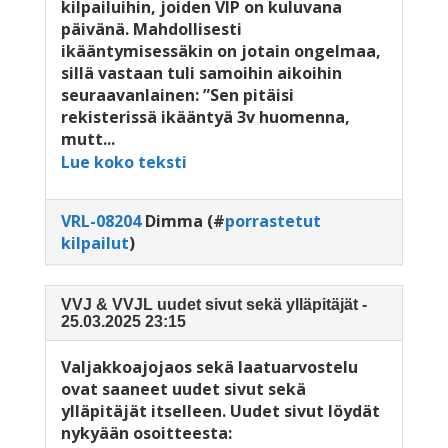
kilpailuihin, joiden VIP on kuluvana
päivänä. Mahdollisesti
ikääntymisessäkin on jotain ongelmaa,
sillä vastaan tuli samoihin aikoihin
seuraavanlainen: ”Sen pitäisi
rekisterissä ikääntyä 3v huomenna,
mutt...
Lue koko teksti
VRL-08204
Dimma
(#
porrastetut
kilpailut
)
VVJ & VVJL uudet sivut sekä ylläpitäjät -
25.03.2025 23:15
Valjakkoajojaos sekä laatuarvostelu
ovat saaneet uudet sivut sekä
ylläpitäjät itselleen. Uudet sivut löydät
nykyään osoitteesta: