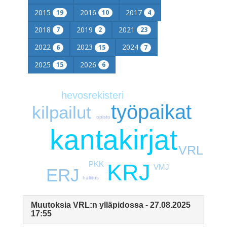
2015
2016
2017
19
10
4
2018
2019
2021
7
2
23
2022
2023
2024
6
15
7
2025
2026
15
6
hevosrekisteri
työpaikat
kilpailut
opisto
kantakirjat
VRL
PKK
KRJ
VMJ
ERJ
hallitus
Muutoksia VRL:n ylläpidossa - 27.08.2025
17:55