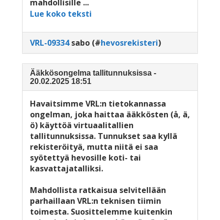
mahdollisille ...
Lue koko teksti
VRL-09334
sabo
(#
hevosrekisteri
)
Ääkkösongelma tallitunnuksissa -
20.02.2025 18:51
Havaitsimme VRL:n tietokannassa
ongelman, joka haittaa ääkkösten (å, ä,
ö) käyttöä virtuaalitallien
tallitunnuksissa. Tunnukset saa kyllä
rekisteröityä, mutta niitä ei saa
syötettyä hevosille koti- tai
kasvattajatalliksi.
Mahdollista ratkaisua selvitellään
parhaillaan VRL:n teknisen tiimin
toimesta. Suosittelemme kuitenkin