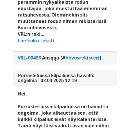
paremmin nykyaikaista rodun
edustajaa, joka muistuttaa enemmän
ratsuhevosta. Olemmekin siis
muuttaneet rodun nimen rekisterissä
Buurinhevoseksi.
VRL:n reki...
Lue koko teksti
VRL-00428
Ansqqu
(#
hevosrekisteri
)
Porrastetuissa kilpailuissa havaittu
ongelma - 02.04.2025 12:19
Hei,
Porrastetuissa kilpailuissa on havaittu
ongelma, joka aiheuttaa sen, että
kaikki kilpailut eivät näy kalenterissa.
Tämä näyttäisi vaikuttavan vain niihin