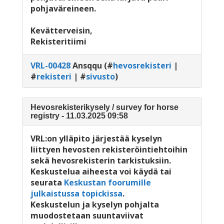
pohjaväreineen.
Kevätterveisin,
Rekisteritiimi
VRL-00428
Ansqqu
(#
hevosrekisteri
|
#
rekisteri
| #
sivusto
)
Hevosrekisterikysely / survey for horse
registry - 11.03.2025 09:58
VRL:on ylläpito järjestää kyselyn
liittyen hevosten rekisteröintiehtoihin
sekä hevosrekisterin tarkistuksiin.
Keskustelua aiheesta voi käydä tai
seurata
Keskustan foorumille
julkaistussa topickissa
.
Keskustelun ja kyselyn pohjalta
muodostetaan suuntaviivat