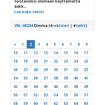
toistaiseksi olemaan käyttämättä
ääkk...
Lue koko teksti
VRL-08204
Dimma
(#
rekisteri
| #
tallit
)
(current)
«
1
2
3
4
5
6
7
8
9
10
11
12
13
14
15
16
17
18
19
20
21
22
23
24
25
26
27
28
29
30
31
32
33
34
35
36
37
38
39
40
41
42
43
44
45
46
47
48
49
50
51
52
53
54
55
56
57
58
59
60
61
62
63
64
65