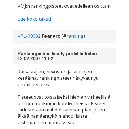
VMJ:n rankingpisteet ovat edelleen osittain
...
Lue koko teksti
VRL-00002
Feanaro
(#
ranking
)
Rankingpisteet lisätty profiilitietoihin -
12.02.2007 11:02
Ratsastajien, hevosten ja seurojen
keräämät rankingpisteet näkyvät nyt
profiilitiedoissa.
Pisteet ovat toistaiseksi hieman virheellisiä
johtuen rankingin koodivirheistä. Pisteet
tarkistetaan mahdollisimman pian, joten
älkää hämääntykö mahdollisista
pistemäärien muutoksista.