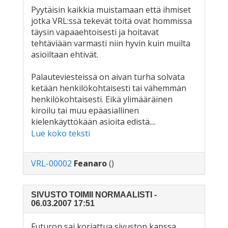
Pyytäisin kaikkia muistamaan että ihmiset
jotka VRL:ssä tekevät töitä ovat hommissa
täysin vapaaehtoisesti ja hoitavat
tehtäviään varmasti niin hyvin kuin muilta
asioiltaan ehtivät.
Palauteviesteissä on aivan turha solvata
ketään henkilökohtaisesti tai vähemmän
henkilökohtaisesti. Eikä ylimääräinen
kiroilu tai muu epäasiallinen
kielenkäyttökään asioita edistä....
Lue koko teksti
VRL-00002
Feanaro
()
SIVUSTO TOIMII NORMAALISTI -
06.03.2007 17:51
Futuron sai korjattua sivuston kanssa