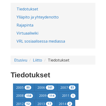
Tiedotukset
Ylläpito ja yhteydenotto
Rajapinta
Virtuaaliwiki
VRL sosiaalisessa mediassa
Etusivu
Liitto
Tiedotukset
Tiedotukset
2005
2006
2007
80
161
83
2008
2009
2011
158
114
1
2012
2013
2014
12
17
2