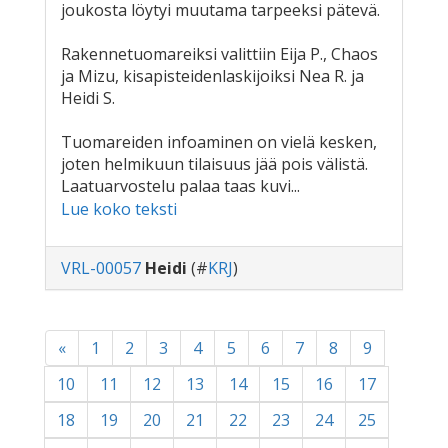
joukosta löytyi muutama tarpeeksi pätevä.
Rakennetuomareiksi valittiin Eija P., Chaos
ja Mizu, kisapisteidenlaskijoiksi Nea R. ja
Heidi S.
Tuomareiden infoaminen on vielä kesken,
joten helmikuun tilaisuus jää pois välistä.
Laatuarvostelu palaa taas kuvi...
Lue koko teksti
VRL-00057
Heidi
(#
KRJ
)
«
1
2
3
4
5
6
7
8
9
10
11
12
13
14
15
16
17
18
19
20
21
22
23
24
25