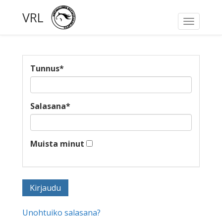
VRL
Toggle
navigati
Tunnus
*
Salasana
*
Muista minut
Unohtuiko salasana?