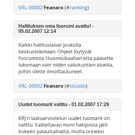
VRL-00002
Feanaro
(#
ranking
)
Hallituksen oma foorumi avattu! -
05.02.2007 12:14
Kaikki hallituslaiset joukolla
keskustelemaan. Ohjeet löytyvät
foorumista. Huomioikaahan että pääsette
lukemaan vain niiden valiokuntien alueita,
joihin olette ilmoittautuneet.
VRL-00002
Feanaro
(#
sivusto
)
Uudet tuomarit valittu - 01.02.2007 17:29
KRJ:n laatuarvostelun uudet tuomarit on
valittu. Valitettavan moni hakijoista jätti
kokeen palauttamatta, mutta onneksi