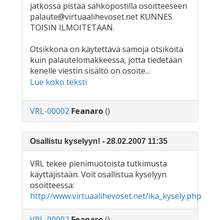
jatkossa pistää sähköpostilla osoitteeseen
palaute@virtuaalihevoset.net KUNNES
TOISIN ILMOITETAAN.
Otsikkona on käytettävä samoja otsikoita
kuin palautelomakkeessa, jotta tiedetään
kenelle viestin sisältö on osoite...
Lue koko teksti
VRL-00002
Feanaro
()
Osallistu kyselyyn! - 28.02.2007 11:35
VRL tekee pienimuotoista tutkimusta
käyttäjistään. Voit osallistua kyselyyn
osoitteessa:
http://www.virtuaalihevoset.net/ika_kysely.php
VRL-00002
Feanaro
()