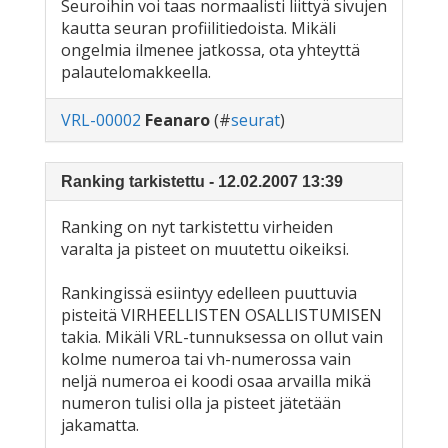
Seuroihin voi taas normaalisti liittyä sivujen
kautta seuran profiilitiedoista. Mikäli
ongelmia ilmenee jatkossa, ota yhteyttä
palautelomakkeella.
VRL-00002
Feanaro
(#
seurat
)
Ranking tarkistettu - 12.02.2007 13:39
Ranking on nyt tarkistettu virheiden
varalta ja pisteet on muutettu oikeiksi.
Rankingissä esiintyy edelleen puuttuvia
pisteitä VIRHEELLISTEN OSALLISTUMISEN
takia. Mikäli VRL-tunnuksessa on ollut vain
kolme numeroa tai vh-numerossa vain
neljä numeroa ei koodi osaa arvailla mikä
numeron tulisi olla ja pisteet jätetään
jakamatta.