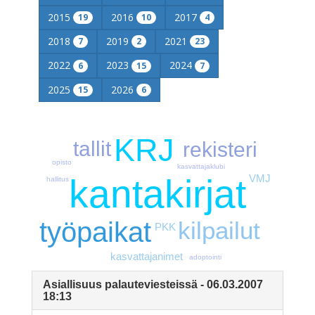
2015
2016
2017
19
10
4
2018
2019
2021
7
2
23
2022
2023
2024
6
15
7
2025
2026
15
6
KRJ
tallit
rekisteri
opisto
kasvattajaklubi
VMJ
kantakirjat
hallitus
työpaikat
kilpailut
PKK
kasvattajanimet
adoptointi
Asiallisuus palauteviesteissä - 06.03.2007
18:13